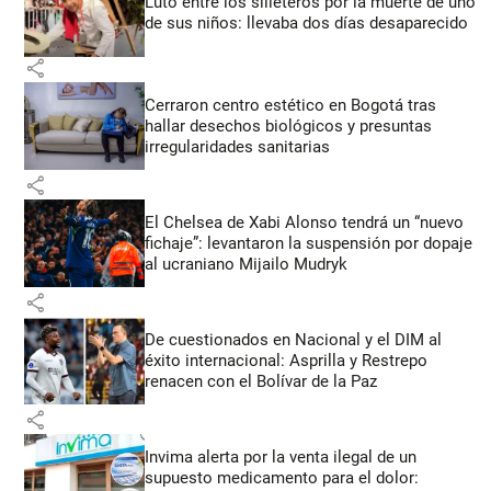
Luto entre los silleteros por la muerte de uno
de sus niños: llevaba dos días desaparecido
share
Cerraron centro estético en Bogotá tras
hallar desechos biológicos y presuntas
irregularidades sanitarias
share
El Chelsea de Xabi Alonso tendrá un “nuevo
fichaje”: levantaron la suspensión por dopaje
al ucraniano Mijailo Mudryk
share
De cuestionados en Nacional y el DIM al
éxito internacional: Asprilla y Restrepo
renacen con el Bolívar de la Paz
share
Invima alerta por la venta ilegal de un
supuesto medicamento para el dolor: