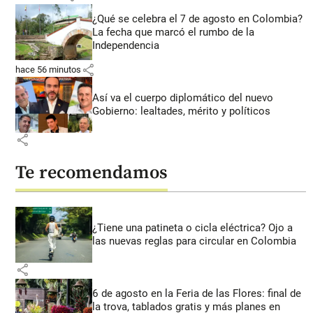
¿Qué se celebra el 7 de agosto en Colombia?
La fecha que marcó el rumbo de la
Independencia
share
hace 56 minutos
Así va el cuerpo diplomático del nuevo
Gobierno: lealtades, mérito y políticos
share
Te recomendamos
¿Tiene una patineta o cicla eléctrica? Ojo a
las nuevas reglas para circular en Colombia
share
6 de agosto en la Feria de las Flores: final de
la trova, tablados gratis y más planes en