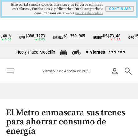
Este portal emplea cookies internas y de terceros con fines
estadísticos, funcionales y publicitarios. Puede aceptarlas o
CONTINUAR
consultar más en nuestra
politica de cookies
8 %
$386,1273
$1.750.905
US$73,48
US$3
UVR
SMMLV
BRENT
ORO
Cintillo
0.05
▲ 0.03
—
▼ 1.12
de
Pico y Placa Medellín
Viernes
7 y 9
7 y 9
indicadores
económicos
menu
person
search
Viernes
, 7 de Agosto de 2026
Colombia
El Metro enmascara sus trenes
para ahorrar consumo de
energía