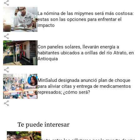
share
La nómina de las mipymes será más costosa:
estas son las opciones para enfrentar el
impacto
share
Con paneles solares, llevarán energía a
habitantes ubicados a orillas del río Atrato, en
Antioquia
share
MinSalud designada anunció plan de choque
para aliviar citas y entrega de medicamentos
represados; ¿cómo será?
share
Te puede interesar