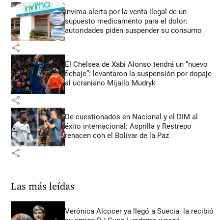
Invima alerta por la venta ilegal de un
supuesto medicamento para el dolor:
autoridades piden suspender su consumo
share
El Chelsea de Xabi Alonso tendrá un “nuevo
fichaje”: levantaron la suspensión por dopaje
al ucraniano Mijailo Mudryk
share
De cuestionados en Nacional y el DIM al
éxito internacional: Asprilla y Restrepo
renacen con el Bolívar de la Paz
share
Las más leídas
Verónica Alcocer ya llegó a Suecia: la recibió