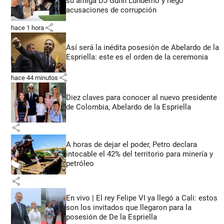
su amiga DJ Gunn Lundemo y negó
acusaciones de corrupción
share
hace 1 hora
Así será la inédita posesión de Abelardo de la
Espriella: este es el orden de la ceremonia
share
hace 44 minutos
Diez claves para conocer al nuevo presidente
de Colombia, Abelardo de la Espriella
share
A horas de dejar el poder, Petro declara
intocable el 42% del territorio para minería y
petróleo
share
En vivo | El rey Felipe VI ya llegó a Cali: estos
son los invitados que llegaron para la
posesión de De la Espriella