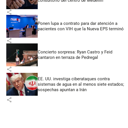
consultorio del centro de Medellín
share
Ponen lupa a contrato para dar atención a
pacientes con VIH que la Nueva EPS terminó
share
Concierto sorpresa: Ryan Castro y Feid
cantaron en terraza de Pedregal
share
EE. UU. investiga ciberataques contra
sistemas de agua en al menos siete estados;
sospechas apuntan a Irán
share