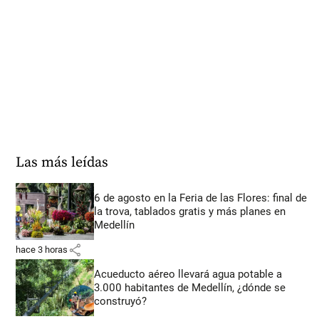
Las más leídas
6 de agosto en la Feria de las Flores: final de
la trova, tablados gratis y más planes en
Medellín
share
hace 3 horas
Acueducto aéreo llevará agua potable a
3.000 habitantes de Medellín, ¿dónde se
construyó?