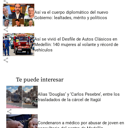
share
Así va el cuerpo diplomático del nuevo
Gobierno: lealtades, mérito y políticos
share
Así se vivió el Desfile de Autos Clásicos en
Medellín: 140 mujeres al volante y récord de
vehículos
share
Te puede interesar
Alias ‘Douglas’ y ‘Carlos Pesebre’, entre los
trasladados de la cárcel de Itagüí
share
Condenaron a médico por abusar de joven en