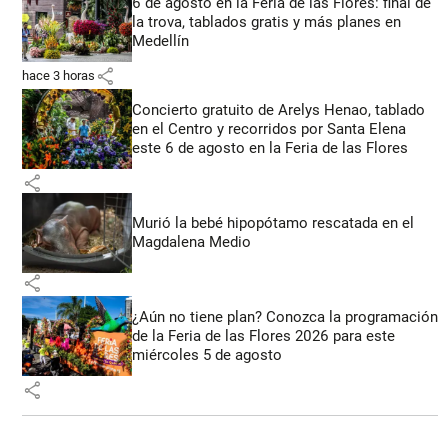
6 de agosto en la Feria de las Flores: final de
la trova, tablados gratis y más planes en
Medellín
share
hace 3 horas
Concierto gratuito de Arelys Henao, tablado
en el Centro y recorridos por Santa Elena
este 6 de agosto en la Feria de las Flores
share
Murió la bebé hipopótamo rescatada en el
Magdalena Medio
share
¿Aún no tiene plan? Conozca la programación
de la Feria de las Flores 2026 para este
miércoles 5 de agosto
share