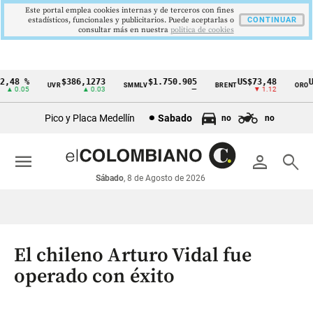
Este portal emplea cookies internas y de terceros con fines
estadísticos, funcionales y publicitarios. Puede aceptarlas o
CONTINUAR
consultar más en nuestra
politica de cookies
48 %
$386,1273
$1.750.905
US$73,48
US$
UVR
SMMLV
BRENT
ORO
Cintillo
 0.05
▲ 0.03
—
▼ 1.12
de
Pico y Placa Medellín
Sabado
no
no
indicadores
económicos
menu
person
search
Colombia
Sábado
, 8 de Agosto de 2026
El chileno Arturo Vidal fue
operado con éxito