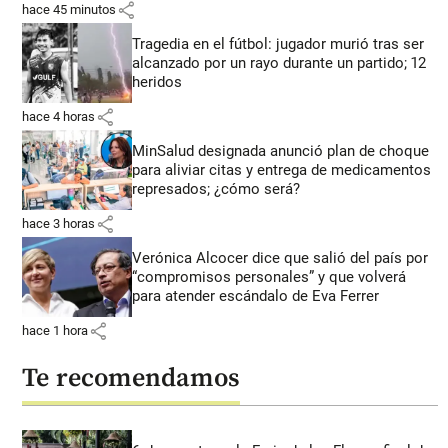
share
hace 45 minutos
Tragedia en el fútbol: jugador murió tras ser
alcanzado por un rayo durante un partido; 12
heridos
share
hace 4 horas
MinSalud designada anunció plan de choque
para aliviar citas y entrega de medicamentos
represados; ¿cómo será?
share
hace 3 horas
Verónica Alcocer dice que salió del país por
“compromisos personales” y que volverá
para atender escándalo de Eva Ferrer
share
hace 1 hora
Te recomendamos