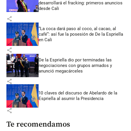
desarrollará el fracking: primeros anuncios
desde Cali
share
“La coca dará paso al coco, al cacao, al
café”: así fue la posesión de De la Espriella
en Cali
share
De la Espriella dio por terminadas las
negociaciones con grupos armados y
anunció megacárceles
share
10 claves del discurso de Abelardo de la
Espriella al asumir la Presidencia
share
Te recomendamos