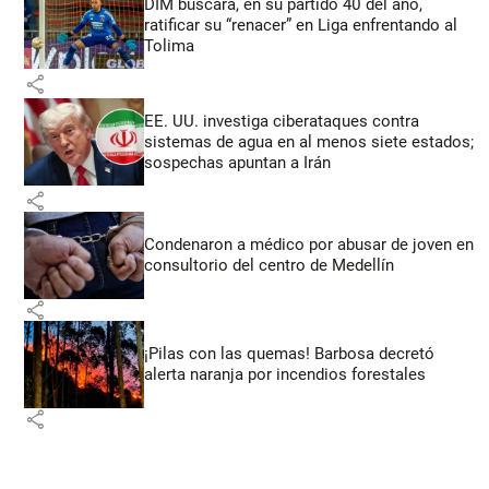
DIM buscará, en su partido 40 del año,
ratificar su “renacer” en Liga enfrentando al
Tolima
share
EE. UU. investiga ciberataques contra
sistemas de agua en al menos siete estados;
sospechas apuntan a Irán
share
Condenaron a médico por abusar de joven en
consultorio del centro de Medellín
share
¡Pilas con las quemas! Barbosa decretó
alerta naranja por incendios forestales
share