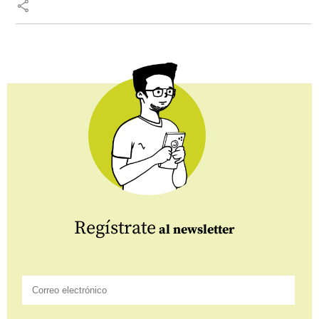
share
Regístrate
al newsletter