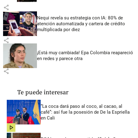
share
Nequi revela su estrategia con IA: 80% de
atención automatizada y cartera de crédito
multiplicada por diez
share
¡Está muy cambiada! Epa Colombia reapareció
en redes y parece otra
share
Te puede interesar
“La coca dará paso al coco, al cacao, al
café”: así fue la posesión de De la Espriella
en Cali
share