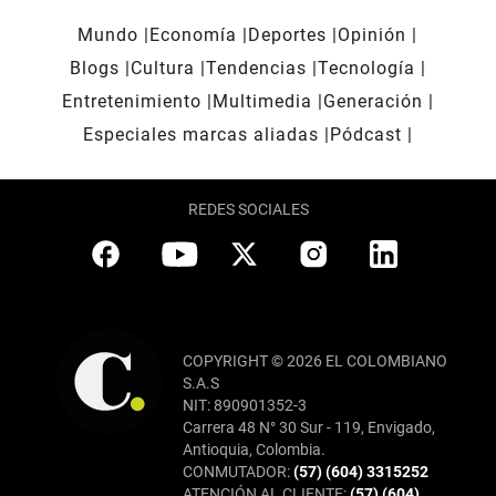
Mundo
Economía
Deportes
Opinión
Blogs
Cultura
Tendencias
Tecnología
Entretenimiento
Multimedia
Generación
Especiales marcas aliadas
Pódcast
REDES SOCIALES
COPYRIGHT © 2026 EL COLOMBIANO
S.A.S
NIT: 890901352-3
Carrera 48 N° 30 Sur - 119, Envigado,
Antioquia, Colombia.
CONMUTADOR:
(57) (604) 3315252
ATENCIÓN AL CLIENTE:
(57) (604)