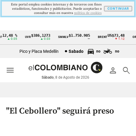
Este portal emplea cookies internas y de terceros con fines
estadísticos, funcionales y publicitarios. Puede aceptarlas o
CONTINUAR
consultar más en nuestra
politica de cookies
2,48 %
$386,1273
$1.750.905
US$73,48
U
UVR
SMMLV
BRENT
ORO
Cintillo
▲ 0.05
▲ 0.03
—
▼ 1.12
de
Pico y Placa Medellín
Sabado
no
no
indicadores
económicos
menu
person
search
Colombia
Sábado
, 8 de Agosto de 2026
"El Cebollero" seguirá preso