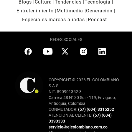
Blogs
Cultura
Tendencias
Tecnología
Entretenimiento
Multimedia
Generación
Especiales marcas aliadas
Pódcast
REDES SOCIALES
COPYRIGHT © 2026 EL COLOMBIANO
S.A.S
NIT: 890901352-3
Carrera 48 N° 30 Sur - 119, Envigado,
Antioquia, Colombia.
CONMUTADOR:
(57) (604) 3315252
ATENCIÓN AL CLIENTE:
(57) (604)
3393333
servicio@elcolombiano.com.co