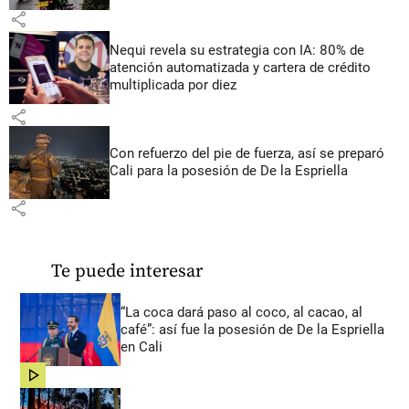
share
Nequi revela su estrategia con IA: 80% de
atención automatizada y cartera de crédito
multiplicada por diez
share
Con refuerzo del pie de fuerza, así se preparó
Cali para la posesión de De la Espriella
share
Te puede interesar
“La coca dará paso al coco, al cacao, al
café”: así fue la posesión de De la Espriella
en Cali
share