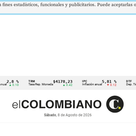
 fines estadísticos, funcionales y publicitarios. Puede aceptarlas
,8 %
$4178,23
5,81 %
TRM
IPC
DTF
Tasa Rep. Moneda
Inflación anual
Dep. Término F
 0.10
▲ 0.42
▼ 0.12
Sábado
, 8 de Agosto de 2026