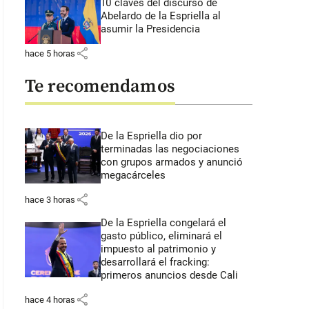
10 claves del discurso de
Abelardo de la Espriella al
asumir la Presidencia
share
hace 5 horas
Te recomendamos
De la Espriella dio por
terminadas las negociaciones
con grupos armados y anunció
megacárceles
share
hace 3 horas
De la Espriella congelará el
gasto público, eliminará el
impuesto al patrimonio y
desarrollará el fracking:
primeros anuncios desde Cali
share
hace 4 horas