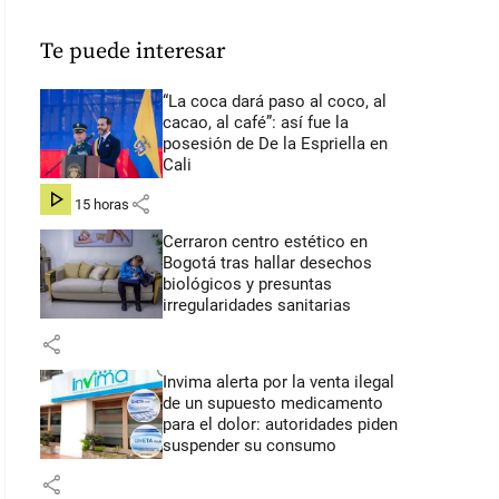
Te puede interesar
“La coca dará paso al coco, al
cacao, al café”: así fue la
posesión de De la Espriella en
Cali
share
hace 15 horas
Cerraron centro estético en
Bogotá tras hallar desechos
biológicos y presuntas
irregularidades sanitarias
share
Invima alerta por la venta ilegal
de un supuesto medicamento
para el dolor: autoridades piden
suspender su consumo
share