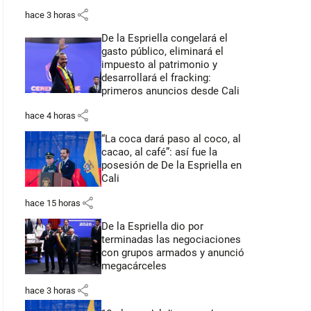
share
hace 3 horas
De la Espriella congelará el
gasto público, eliminará el
impuesto al patrimonio y
desarrollará el fracking:
primeros anuncios desde Cali
share
hace 4 horas
“La coca dará paso al coco, al
cacao, al café”: así fue la
posesión de De la Espriella en
Cali
share
hace 15 horas
De la Espriella dio por
terminadas las negociaciones
con grupos armados y anunció
megacárceles
share
hace 3 horas