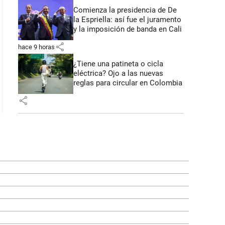
Comienza la presidencia de De
la Espriella: así fue el juramento
y la imposición de banda en Cali
share
hace 9 horas
¿Tiene una patineta o cicla
eléctrica? Ojo a las nuevas
reglas para circular en Colombia
share