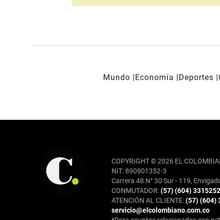
Mundo
Economía
Deportes
REDES SOCIALES
COPYRIGHT © 2026 EL COLOMBIA
NIT: 890901352-3
Carrera 48 N° 30 Sur - 119, Envigad
CONMUTADOR:
(57) (604) 331525
ATENCIÓN AL CLIENTE:
(57) (604)
servicio@elcolombiano.com.co