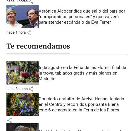
share
hace 3 horas
Verónica Alcocer dice que salió del país por
“compromisos personales” y que volverá
para atender escándalo de Eva Ferrer
share
hace 1 hora
Te recomendamos
6 de agosto en la Feria de las Flores: final de
la trova, tablados gratis y más planes en
Medellín
share
hace 3 horas
Concierto gratuito de Arelys Henao, tablado
en el Centro y recorridos por Santa Elena
este 6 de agosto en la Feria de las Flores
share