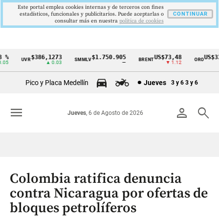
Este portal emplea cookies internas y de terceros con fines
estadísticos, funcionales y publicitarios. Puede aceptarlas o
CONTINUAR
consultar más en nuestra
politica de cookies
%
$386,1273
$1.750.905
US$73,48
US$334
UVR
SMMLV
BRENT
ORO
Cintillo
5
▲ 0.03
—
▼ 1.12
▲
de
Pico y Placa Medellín
Jueves
3 y 6
3 y 6
indicadores
económicos
menu
person
search
Jueves
, 6 de Agosto de 2026
Colombia
Colombia ratifica denuncia
contra Nicaragua por ofertas de
bloques petrolíferos