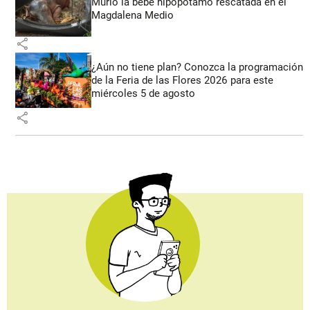
Murió la bebé hipopótamo rescatada en el
Magdalena Medio
share
¿Aún no tiene plan? Conozca la programación
de la Feria de las Flores 2026 para este
miércoles 5 de agosto
share