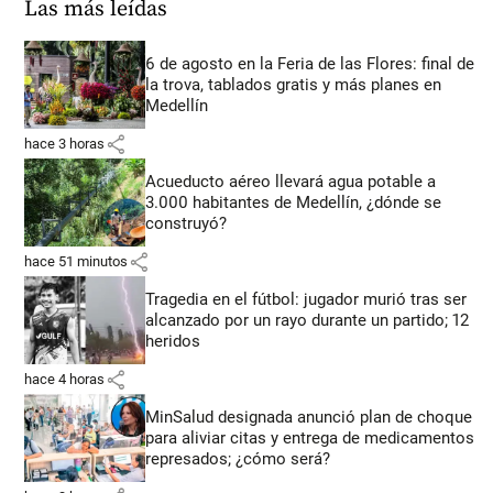
Las más leídas
6 de agosto en la Feria de las Flores: final de
la trova, tablados gratis y más planes en
Medellín
share
hace 3 horas
Acueducto aéreo llevará agua potable a
3.000 habitantes de Medellín, ¿dónde se
construyó?
share
hace 51 minutos
Tragedia en el fútbol: jugador murió tras ser
alcanzado por un rayo durante un partido; 12
heridos
share
hace 4 horas
MinSalud designada anunció plan de choque
para aliviar citas y entrega de medicamentos
represados; ¿cómo será?