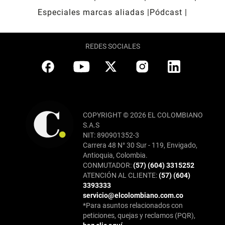
Especiales marcas aliadas
Pódcast
REDES SOCIALES
COPYRIGHT © 2026 EL COLOMBIANO
S.A.S
NIT: 890901352-3
Carrera 48 N° 30 Sur - 119, Envigado,
Antioquia, Colombia.
CONMUTADOR:
(57) (604) 3315252
ATENCIÓN AL CLIENTE:
(57) (604)
3393333
servicio@elcolombiano.com.co
*Para asuntos relacionados con
peticiones, quejas y reclamos (PQR),