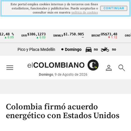
Este portal emplea cookies internas y de terceros con fines
estadísticos, funcionales y publicitarios. Puede aceptarlas o
CONTINUAR
consultar más en nuestra
politica de cookies
,48 %
$386,1273
$1.750.905
US$73,48
US
UVR
SMMLV
BRENT
ORO
Cintillo
▲ 0.05
▲ 0.03
—
▼ 1.12
de
Pico y Placa Medellín
Domingo
no
no
indicadores
económicos
menu
person
search
Colombia
Domingo
, 9 de Agosto de 2026
Colombia firmó acuerdo
energético con Estados Unidos