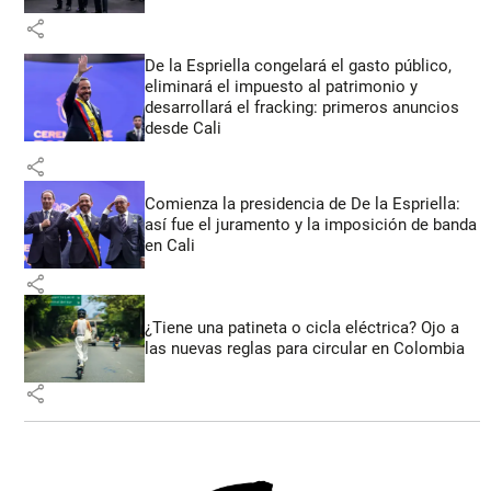
share
De la Espriella congelará el gasto público,
eliminará el impuesto al patrimonio y
desarrollará el fracking: primeros anuncios
desde Cali
share
Comienza la presidencia de De la Espriella:
así fue el juramento y la imposición de banda
en Cali
share
¿Tiene una patineta o cicla eléctrica? Ojo a
las nuevas reglas para circular en Colombia
share