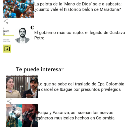
La pelota de la ‘Mano de Dios’ sale a subasta:
¿cuánto vale el histórico balón de Maradona?
share
El gobierno más corrupto: el legado de Gustavo
Petro
share
Te puede interesar
Lo que se sabe del traslado de Epa Colombia
a cárcel de Ibagué por presuntos privilegios
share
Paipa y Pasonva, así suenan los nuevos
géneros musicales hechos en Colombia