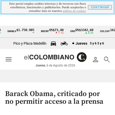
Este portal emplea cookies internas y de terceros con fines
estadísticos, funcionales y publicitarios. Puede aceptarlas o
CONTINUAR
consultar más en nuestra
politica de cookies
$1.750.905
US$73,48
US$3342,60
1621,
SMMLV
BRENT
ORO
COLCAP
Cintillo
—
▼ 1.12
▲ 8.20
de
Pico y Placa Medellín
Jueves
3 y 6
3 y 6
indicadores
económicos
menu
person
search
Colombia
Jueves
, 6 de Agosto de 2026
Barack Obama, criticado por
no permitir acceso a la prensa