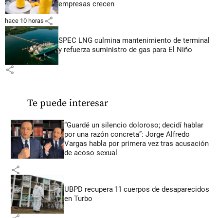
empresas crecen
share
hace 10 horas
SPEC LNG culmina mantenimiento de terminal
y refuerza suministro de gas para El Niño
share
Te puede interesar
“Guardé un silencio doloroso; decidí hablar
por una razón concreta”: Jorge Alfredo
Vargas habla por primera vez tras acusación
de acoso sexual
share
UBPD recupera 11 cuerpos de desaparecidos
en Turbo