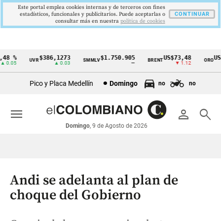
Este portal emplea cookies internas y de terceros con fines
estadísticos, funcionales y publicitarios. Puede aceptarlas o
CONTINUAR
consultar más en nuestra
politica de cookies
8 %
$386,1273
$1.750.905
US$73,48
US$3
UVR
SMMLV
BRENT
ORO
Cintillo
0.05
▲ 0.03
—
▼ 1.12
de
Pico y Placa Medellín
Domingo
no
no
indicadores
económicos
menu
person
search
Colombia
Domingo
, 9 de Agosto de 2026
Andi se adelanta al plan de
choque del Gobierno