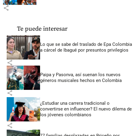
share
Te puede interesar
Lo que se sabe del traslado de Epa Colombia
a cárcel de Ibagué por presuntos privilegios
share
Paipa y Pasonva, así suenan los nuevos
géneros musicales hechos en Colombia
share
¿Estudiar una carrera tradicional o
convertirse en influencer? El nuevo dilema de
los jóvenes colombianos
share
77 familias desplazadas en Briceño por