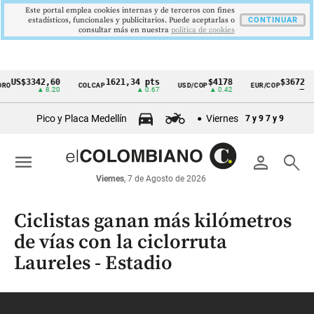
Este portal emplea cookies internas y de terceros con fines
estadísticos, funcionales y publicitarios. Puede aceptarlas o
CONTINUAR
consultar más en nuestra
politica de cookies
US$3342,60
1621,34 pts
$4178
$3672
COLCAP
USD/COP
EUR/COP
Cintillo
▲ 8.20
▲ 0.67
▲ 0.42
—
de
Pico y Placa Medellín
Viernes
7 y 9
7 y 9
indicadores
económicos
menu
person
search
Colombia
Viernes
, 7 de Agosto de 2026
Ciclistas ganan más kilómetros
de vías con la ciclorruta
Laureles - Estadio