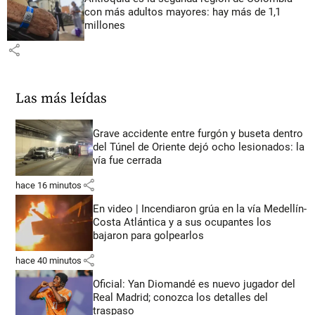
con más adultos mayores: hay más de 1,1
millones
share
Las más leídas
Grave accidente entre furgón y buseta dentro
del Túnel de Oriente dejó ocho lesionados: la
vía fue cerrada
share
hace 16 minutos
En video | Incendiaron grúa en la vía Medellín-
Costa Atlántica y a sus ocupantes los
bajaron para golpearlos
share
hace 40 minutos
Oficial: Yan Diomandé es nuevo jugador del
Real Madrid; conozca los detalles del
traspaso