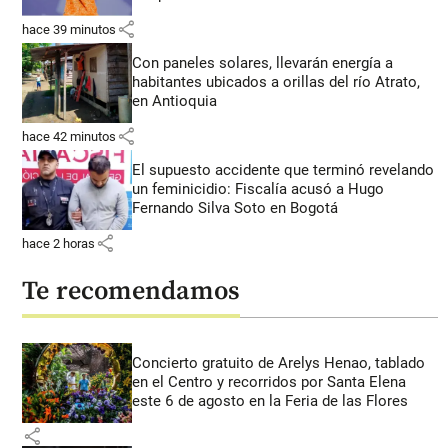
share
hace 39 minutos
Con paneles solares, llevarán energía a
habitantes ubicados a orillas del río Atrato,
en Antioquia
share
hace 42 minutos
El supuesto accidente que terminó revelando
un feminicidio: Fiscalía acusó a Hugo
Fernando Silva Soto en Bogotá
share
hace 2 horas
Te recomendamos
Concierto gratuito de Arelys Henao, tablado
en el Centro y recorridos por Santa Elena
este 6 de agosto en la Feria de las Flores
share