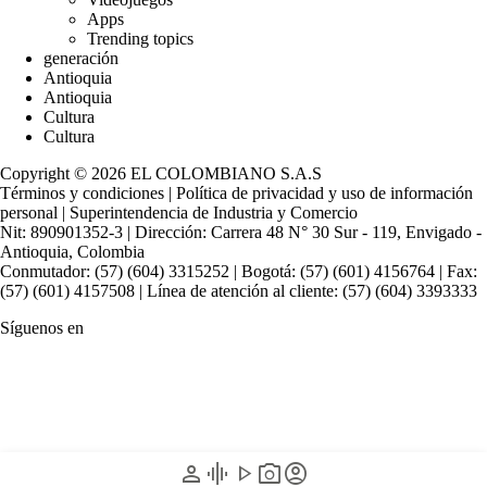
Apps
Trending topics
generación
Antioquia
Antioquia
Cultura
Cultura
Copyright © 2026 EL COLOMBIANO S.A.S
Términos y condiciones
|
Política de privacidad y uso de información
personal
|
Superintendencia de Industria y Comercio
Nit: 890901352-3 | Dirección: Carrera 48 N° 30 Sur - 119, Envigado -
Antioquia, Colombia
Conmutador: (57) (604) 3315252 | Bogotá: (57) (601) 4156764 | Fax:
(57) (601) 4157508 | Línea de atención al cliente: (57) (604) 3393333
Síguenos en
person
graphic_eq
play_arrow
photo_camera
account_circle