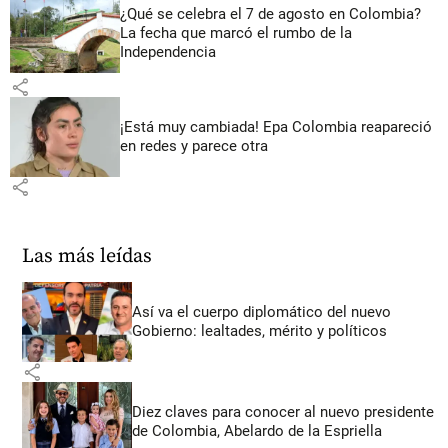
¿Qué se celebra el 7 de agosto en Colombia?
La fecha que marcó el rumbo de la
Independencia
share
¡Está muy cambiada! Epa Colombia reapareció
en redes y parece otra
share
Las más leídas
Así va el cuerpo diplomático del nuevo
Gobierno: lealtades, mérito y políticos
share
Diez claves para conocer al nuevo presidente
de Colombia, Abelardo de la Espriella