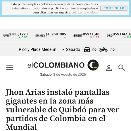
Este portal emplea cookies internas y de terceros con fines
estadísticos, funcionales y publicitarios. Puede aceptarlas o
CONTINUAR
consultar más en nuestra
politica de cookies
$386,1273
$1.750.905
US$73,48
US$3342,60
R
SMMLV
BRENT
ORO
Cintillo
▲ 0.03
—
▼ 1.12
▲ 8.20
de
Pico y Placa Medellín
Sabado
no
no
indicadores
económicos
menu
person
search
Colombia
Sábado
, 8 de Agosto de 2026
Jhon Arias instaló pantallas
gigantes en la zona más
vulnerable de Quibdó para ver
partidos de Colombia en el
Mundial