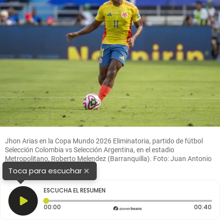
Jhon Arias en la Copa Mundo 2026 Eliminatoria, partido de fútbol
Selección Colombia vs Selección Argentina, en el estadio
Metropolitano, Roberto Melendez (Barranquilla). Foto: Juan Antonio
Sánchez Ocampo.
×
Toca para escuchar
ESCUCHA EL RESUMEN
Tiempo transcurrido: 0 segundos
Du
00:00
00:40