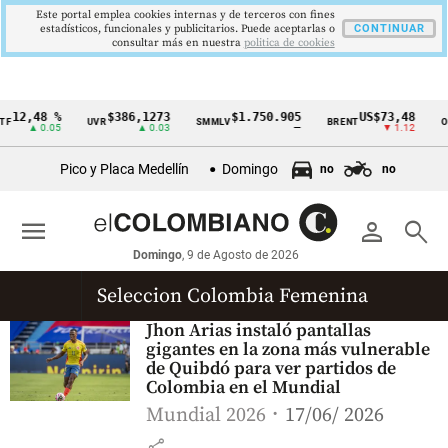
Este portal emplea cookies internas y de terceros con fines
estadísticos, funcionales y publicitarios. Puede aceptarlas o
CONTINUAR
consultar más en nuestra
politica de cookies
12,48 %
$386,1273
$1.750.905
US$73,48
F
UVR
SMMLV
BRENT
OR
Cintillo
▲ 0.05
▲ 0.03
—
▼ 1.12
de
Pico y Placa Medellín
Domingo
no
no
indicadores
económicos
menu
person
search
Colombia
Domingo
, 9 de Agosto de 2026
Seleccion Colombia Femenina
Jhon Arias instaló pantallas
gigantes en la zona más vulnerable
de Quibdó para ver partidos de
Colombia en el Mundial
Mundial 2026
17/06/ 2026
share