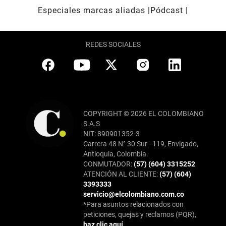
Especiales marcas aliadas
Pódcast
REDES SOCIALES
COPYRIGHT © 2026 EL COLOMBIANO
S.A.S
NIT: 890901352-3
Carrera 48 N° 30 Sur - 119, Envigado,
Antioquia, Colombia.
CONMUTADOR:
(57) (604) 3315252
ATENCIÓN AL CLIENTE:
(57) (604)
3393333
servicio@elcolombiano.com.co
*Para asuntos relacionados con
peticiones, quejas y reclamos (PQR),
haz clic aquí