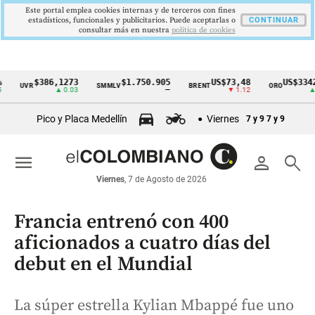
Este portal emplea cookies internas y de terceros con fines
estadísticos, funcionales y publicitarios. Puede aceptarlas o
CONTINUAR
consultar más en nuestra
politica de cookies
$386,1273
$1.750.905
US$73,48
US$3342,6
UVR
SMMLV
BRENT
ORO
Cintillo
▲ 0.03
—
▼ 1.12
▲ 8.2
de
Pico y Placa Medellín
Viernes
7 y 9
7 y 9
indicadores
económicos
menu
person
search
Colombia
Viernes
, 7 de Agosto de 2026
Francia entrenó con 400
aficionados a cuatro días del
debut en el Mundial
La súper estrella Kylian Mbappé fue uno