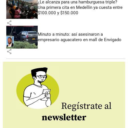
¿Le alcanza para una hamburguesa triple?
Una primera cita en Medellín ya cuesta entre
$100.000 y $150.000
share
Minuto a minuto: así asesinaron a
empresario aguacatero en mall de Envigado
share
Regístrate al
newsletter