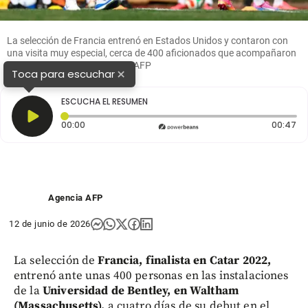
La selección de Francia entrenó en Estados Unidos y contaron con
una visita muy especial, cerca de 400 aficionados que acompañaron
la jornada de los Blues. FOTO AFP
×
Toca para escuchar
ESCUCHA EL RESUMEN
Tiempo transcurrido: 0 segundos
Du
00:00
00:47
Agencia AFP
12 de junio de 2026
La selección de
Francia, finalista en Catar 2022,
entrenó ante unas 400 personas en las instalaciones
de la
Universidad de Bentley, en Waltham
(Massachusetts),
a cuatro días de su debut en el