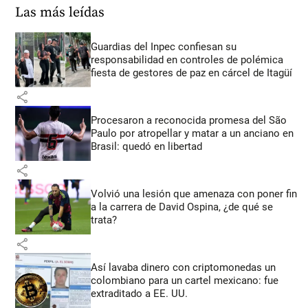
Las más leídas
Guardias del Inpec confiesan su
responsabilidad en controles de polémica
fiesta de gestores de paz en cárcel de Itagüí
share
Procesaron a reconocida promesa del São
Paulo por atropellar y matar a un anciano en
Brasil: quedó en libertad
share
Volvió una lesión que amenaza con poner fin
a la carrera de David Ospina, ¿de qué se
trata?
share
Así lavaba dinero con criptomonedas
un
colombiano para un cartel mexicano: fue
extraditado a EE. UU.