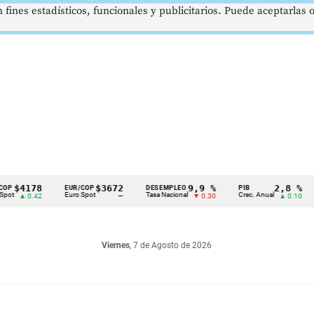
 fines estadísticos, funcionales y publicitarios. Puede aceptarlas
178
$3672
9,9 %
2,8 %
EUR/COP
DESEMPLEO
PIB
TRM
Euro Spot
Tasa Nacional
Crec. Anual
Tasa 
0.42
—
▼ 0.30
▲ 0.10
Viernes
, 7 de Agosto de 2026