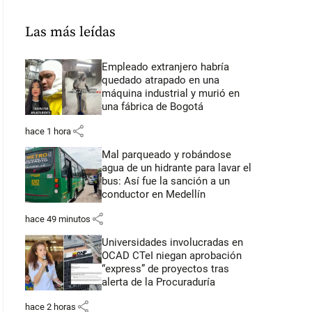
Las más leídas
Empleado extranjero habría
quedado atrapado en una
máquina industrial y murió en
una fábrica de Bogotá
share
hace 1 hora
Mal parqueado y robándose
agua de un hidrante para lavar el
bus: Así fue la sanción a un
conductor en Medellín
share
hace 49 minutos
Universidades involucradas en
OCAD CTeI niegan aprobación
“express” de proyectos tras
alerta de la Procuraduría
share
hace 2 horas