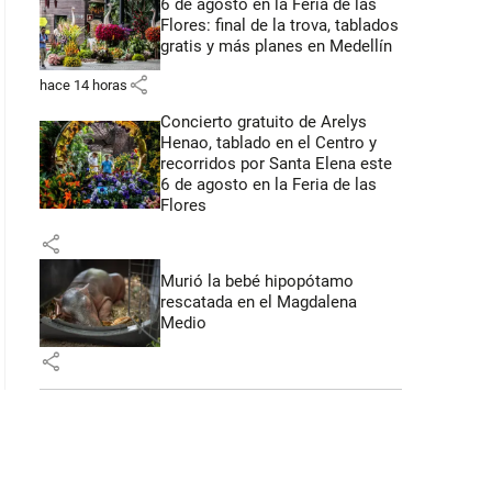
6 de agosto en la Feria de las
Flores: final de la trova, tablados
 43 segundos
gratis y más planes en Medellín
share
hace 14 horas
Concierto gratuito de Arelys
Henao, tablado en el Centro y
recorridos por Santa Elena este
6 de agosto en la Feria de las
Flores
share
Murió la bebé hipopótamo
rescatada en el Magdalena
Medio
share