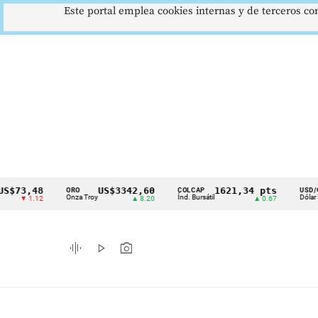
Este portal emplea cookies internas y de terceros con
,48
US$3342,60
1621,34 pts
$4
ORO
COLCAP
USD/COP
Cintillo
Onza Troy
Índ. Bursátil
Dólar Spot
1.12
▲ 8.20
▲ 0.67
▲ 
de
indicadores
graphic_eq
play_arrow
photo_camera
económicos
Colombia