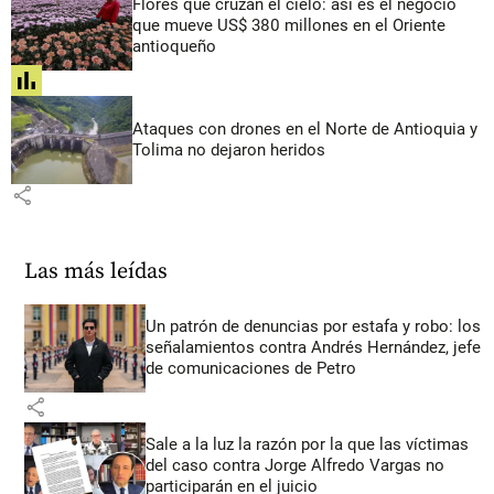
Flores que cruzan el cielo: así es el negocio
que mueve US$ 380 millones en el Oriente
antioqueño
share
Ataques con drones en el Norte de Antioquia y
Tolima no dejaron heridos
share
Las más leídas
Un patrón de denuncias por estafa y robo: los
señalamientos contra Andrés Hernández, jefe
de comunicaciones de Petro
share
Sale a la luz la razón por la que las víctimas
del caso contra Jorge Alfredo Vargas no
participarán en el juicio