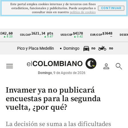
Este portal emplea cookies internas y de terceros con fines
estadísticos, funcionales y publicitarios. Puede aceptarlas o
CONTINUAR
consultar más en nuestra
politica de cookies
60
1621,34 pts
$4178
$3648
COLCAP
USD/COP
EUR/COP
DESEMPLEO
Cintillo
.20
▲ 0.67
▲ 0.42
—
de
Pico y Placa Medellín
Domingo
no
no
indicadores
económicos
menu
person
search
Colombia
Domingo
, 9 de Agosto de 2026
Invamer ya no publicará
encuestas para la segunda
vuelta, ¿por qué?
La decisión se suma a las dificultades