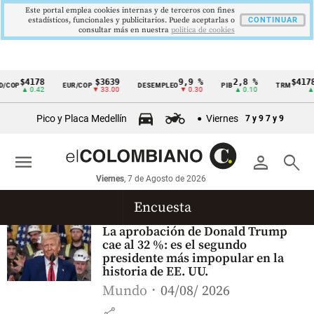
Este portal emplea cookies internas y de terceros con fines
estadísticos, funcionales y publicitarios. Puede aceptarlas o
CONTINUAR
consultar más en nuestra
politica de cookies
$4178
$3639
9,9 %
2,8 %
$4178
/COP
EUR/COP
DESEMPLEO
PIB
TRM
Cintillo
▲ 0.42
▼ 33.00
▼ 0.30
▲ 0.10
▲ 0
de
Pico y Placa Medellín
Viernes
7 y 9
7 y 9
indicadores
económicos
menu
person
search
Colombia
Viernes
, 7 de Agosto de 2026
Encuesta
La aprobación de Donald Trump
cae al 32 %: es el segundo
presidente más impopular en la
historia de EE. UU.
Mundo
04/08/ 2026
share