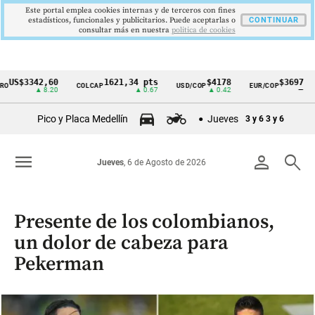
Este portal emplea cookies internas y de terceros con fines
estadísticos, funcionales y publicitarios. Puede aceptarlas o
CONTINUAR
consultar más en nuestra
politica de cookies
3342,60
1621,34 pts
$4178
$3697
COLCAP
USD/COP
EUR/COP
DES
Cintillo
▲ 8.20
▲ 0.67
▲ 0.42
—
de
Pico y Placa Medellín
Jueves
3 y 6
3 y 6
indicadores
económicos
menu
person
search
Jueves
, 6 de Agosto de 2026
Colombia
Presente de los colombianos,
un dolor de cabeza para
Pekerman