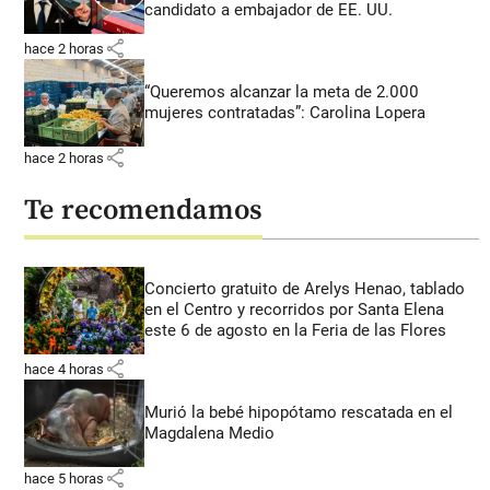
candidato a embajador de EE. UU.
share
hace 2 horas
“Queremos alcanzar la meta de 2.000
mujeres contratadas”: Carolina Lopera
share
hace 2 horas
Te recomendamos
Concierto gratuito de Arelys Henao, tablado
en el Centro y recorridos por Santa Elena
este 6 de agosto en la Feria de las Flores
share
hace 4 horas
Murió la bebé hipopótamo rescatada en el
Magdalena Medio
share
hace 5 horas