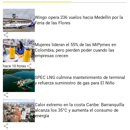
Wingo opera 236 vuelos hacia Medellín por la
Feria de las Flores
share
Mujeres lideran el 55% de las MiPymes en
Colombia, pero pierden poder cuando las
empresas crecen
share
hace 10 horas
SPEC LNG culmina mantenimiento de terminal
y refuerza suministro de gas para El Niño
share
Calor extremo en la costa Caribe: Barranquilla
alcanza los 35°C y aumenta el consumo de
energía
share