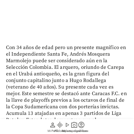
Con 34 años de edad pero un presente magnífico en
el Independiente Santa Fe, Andrés Mosquera
Marmolejo puede ser considerado aún en la
Selección Colombia. El arquero, oriundo de Carepa
en el Urabá antioqueño, es la gran figura del
conjunto capitalino junto a Hugo Rodallega
(veterano de 40 años). Su presente cada vez es
mejor. Este semestre se destacó ante Caracas F.C. en
la llave de playoffs previos a los octavos de final de
la Copa Sudamericana con dos porterías invictas.
Acumula 13 atajadas en apenas 3 partidos de Liga
Betplay. Estos datos demuestran que el
person
graphic_eq
play_arrow
photo_camera
account_circle
exguardameta del DIM está más que vigente, eso sí,
Mi Perfil
Pódcast
Reportajes gráficos
Videos
Suscríbete
su edad le puede impedir llegar al Mundial 2030.