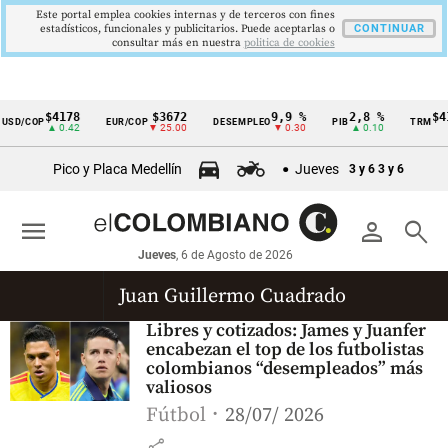
Este portal emplea cookies internas y de terceros con fines
estadísticos, funcionales y publicitarios. Puede aceptarlas o
CONTINUAR
consultar más en nuestra
politica de cookies
$4178
$3672
9,9 %
2,8 %
$41
SD/COP
EUR/COP
DESEMPLEO
PIB
TRM
Cintillo
▲ 0.42
▼ 25.00
▼ 0.30
▲ 0.10
de
Pico y Placa Medellín
Jueves
3 y 6
3 y 6
indicadores
económicos
menu
person
search
Colombia
Jueves
, 6 de Agosto de 2026
Juan Guillermo Cuadrado
Libres y cotizados: James y Juanfer
encabezan el top de los futbolistas
colombianos “desempleados” más
valiosos
Fútbol
28/07/ 2026
share