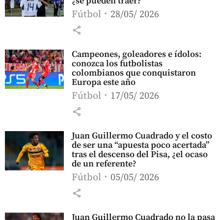
¿se pueden traer?
Fútbol
28/05/ 2026
share
Campeones, goleadores e ídolos:
conozca los futbolistas
colombianos que conquistaron
Europa este año
Fútbol
17/05/ 2026
share
Juan Guillermo Cuadrado y el costo
de ser una “apuesta poco acertada”
tras el descenso del Pisa, ¿el ocaso
de un referente?
Fútbol
05/05/ 2026
share
Juan Guillermo Cuadrado no la pasa