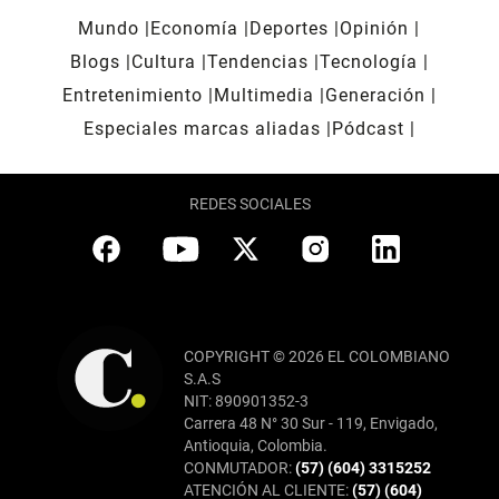
Mundo
Economía
Deportes
Opinión
Blogs
Cultura
Tendencias
Tecnología
Entretenimiento
Multimedia
Generación
Especiales marcas aliadas
Pódcast
REDES SOCIALES
COPYRIGHT © 2026 EL COLOMBIANO
S.A.S
NIT: 890901352-3
Carrera 48 N° 30 Sur - 119, Envigado,
Antioquia, Colombia.
CONMUTADOR:
(57) (604) 3315252
ATENCIÓN AL CLIENTE:
(57) (604)