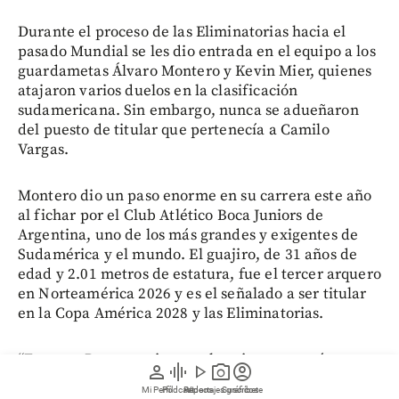
Durante el proceso de las Eliminatorias hacia el
pasado Mundial se les dio entrada en el equipo a los
guardametas Álvaro Montero y Kevin Mier, quienes
atajaron varios duelos en la clasificación
sudamericana. Sin embargo, nunca se adueñaron
del puesto de titular que pertenecía a Camilo
Vargas.
Montero dio un paso enorme en su carrera este año
al fichar por el Club Atlético Boca Juniors de
Argentina, uno de los más grandes y exigentes de
Sudamérica y el mundo. El guajiro, de 31 años de
edad y 2.01 metros de estatura, fue el tercer arquero
en Norteamérica 2026 y es el señalado a ser titular
en la Copa América 2028 y las Eliminatorias.
“Estar en Boca te exige mucho, siempre tenés que
person
graphic_eq
play_arrow
photo_camera
account_circle
ganar. Eso tienen los equipos grandes: buena
Mi Perfil
Pódcast
Reportajes gráficos
Videos
Suscríbete