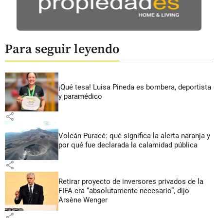
Para seguir leyendo
¡Qué tesa! Luisa Pineda es bombera, deportista
y paramédico
share
Volcán Puracé: qué significa la alerta naranja y
por qué fue declarada la calamidad pública
share
Retirar proyecto de inversores privados de la
FIFA era “absolutamente necesario”, dijo
Arsène Wenger
share