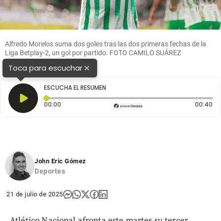
Alfredo Morelos suma dos goles tras las dos primeras fechas de la
Liga Betplay-2, un gol por partido. FOTO CAMILO SUÁREZ
×
Toca para escuchar
ESCUCHA EL RESUMEN
Tiempo transcurrido: 0 segundos
Du
00:00
00:40
John Eric Gómez
Deportes
21 de julio de 2025
Atlético Nacional afronta este martes su tercer