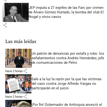
JEP imputa a 27 exjefes de las Farc por crimen
de Álvaro Gómez Hurtado, la bomba del club El
Nogal y otros casos
share
Las más leídas
Un patrón de denuncias por estafa y robo: los
señalamientos contra Andrés Hernández, jefe
de comunicaciones de Petro
share
hace 2 horas
Sale a la luz la razón por la que las víctimas
del caso contra Jorge Alfredo Vargas no
participarán en el juicio
share
hace 2 horas
¡Por fin! Gobernador de Antioquia anunció el