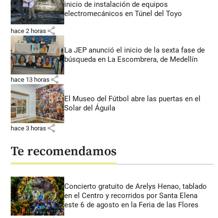
inicio de instalación de equipos
electromecánicos en Túnel del Toyo
share
hace 2 horas
La JEP anunció el inicio de la sexta fase de
búsqueda en La Escombrera, de Medellín
share
hace 13 horas
El Museo del Fútbol abre las puertas en el
Solar del Águila
share
hace 3 horas
Te recomendamos
Concierto gratuito de Arelys Henao, tablado
en el Centro y recorridos por Santa Elena
este 6 de agosto en la Feria de las Flores