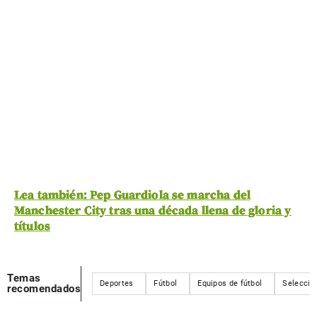
Lea también: Pep Guardiola se marcha del
Manchester City tras una década llena de gloria y
títulos
Temas
Deportes
Fútbol
Equipos de fútbol
Selección
recomendados