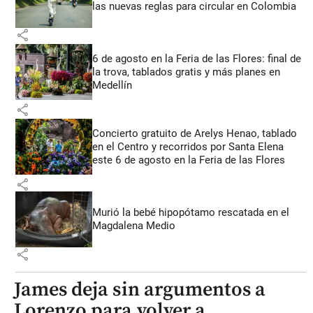
las nuevas reglas para circular en Colombia
share
6 de agosto en la Feria de las Flores: final de
la trova, tablados gratis y más planes en
Medellín
share
Concierto gratuito de Arelys Henao, tablado
en el Centro y recorridos por Santa Elena
este 6 de agosto en la Feria de las Flores
share
Murió la bebé hipopótamo rescatada en el
Magdalena Medio
share
James deja sin argumentos a
Lorenzo para volver a