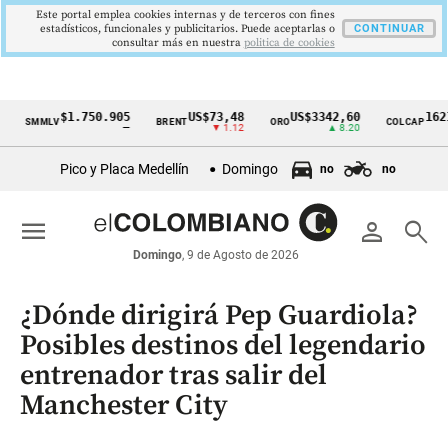
Este portal emplea cookies internas y de terceros con fines
estadísticos, funcionales y publicitarios. Puede aceptarlas o
CONTINUAR
consultar más en nuestra
politica de cookies
$1.750.905
US$73,48
US$3342,60
1621,34 
MMLV
BRENT
ORO
COLCAP
Cintillo
—
▼ 1.12
▲ 8.20
▲ 
de
Pico y Placa Medellín
Domingo
no
no
indicadores
económicos
menu
person
search
Colombia
Domingo
, 9 de Agosto de 2026
¿Dónde dirigirá Pep Guardiola?
Posibles destinos del legendario
entrenador tras salir del
Manchester City