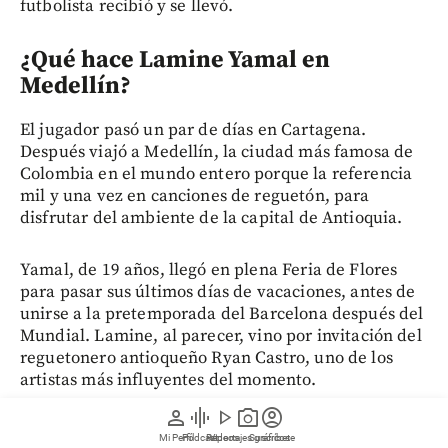
futbolista recibió y se llevó.
¿Qué hace Lamine Yamal en
Medellín?
El jugador pasó un par de días en Cartagena.
Después viajó a Medellín, la ciudad más famosa de
Colombia en el mundo entero porque la referencia
mil y una vez en canciones de reguetón, para
disfrutar del ambiente de la capital de Antioquia.
Yamal, de 19 años, llegó en plena Feria de Flores
para pasar sus últimos días de vacaciones, antes de
unirse a la pretemporada del Barcelona después del
Mundial. Lamine, al parecer, vino por invitación del
reguetonero antioqueño Ryan Castro, uno de los
artistas más influyentes del momento.
person
graphic_eq
play_arrow
photo_camera
account_circle
Mi Perfil
Pódcast
Reportajes gráficos
Videos
Suscríbete