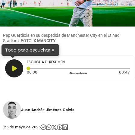
Pep Guardiola en su despedida de Manchester City en el Etihad
Stadium. FOTO:
X MANCITY
×
Toca para escuchar
ESCUCHA EL RESUMEN
Tiempo transcurrido: 0 segundos
Du
00:00
00:47
Juan Andrés Jiménez Galvis
25 de mayo de 2026