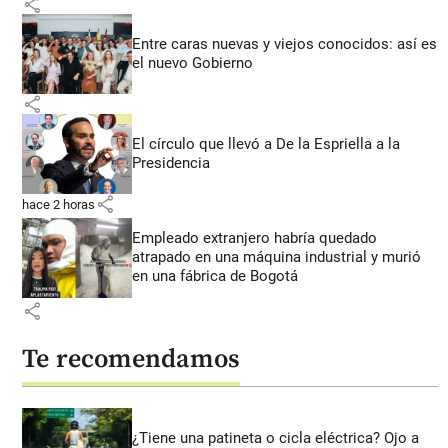
share
Entre caras nuevas y viejos conocidos: así es
el nuevo Gobierno
share
El círculo que llevó a De la Espriella a la
Presidencia
share
hace 2 horas
Empleado extranjero habría quedado
atrapado en una máquina industrial y murió
en una fábrica de Bogotá
share
Te recomendamos
¿Tiene una patineta o cicla eléctrica? Ojo a