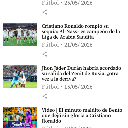
Fútbol
25/05/ 2026
share
Cristiano Ronaldo rompió su
sequía: Al-Nassr es campeón de la
Liga de Arabia Saudita
Fútbol
21/05/ 2026
share
Jhon Jáder Durán habría acordado
su salida del Zenit de Rusia: ¿otra
vez a la deriva?
Fútbol
15/05/ 2026
share
Video | El minuto maldito de Bento
que dejó sin gloria a Cristiano
Ronaldo