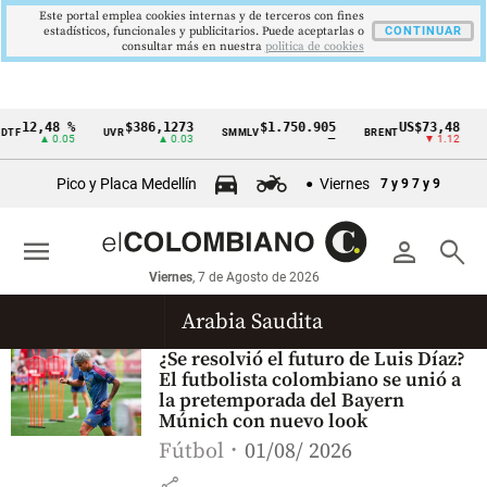
Este portal emplea cookies internas y de terceros con fines
estadísticos, funcionales y publicitarios. Puede aceptarlas o
CONTINUAR
consultar más en nuestra
politica de cookies
12,48 %
$386,1273
$1.750.905
US$73,48
TF
UVR
SMMLV
BRENT
O
Cintillo
▲ 0.05
▲ 0.03
—
▼ 1.12
de
Pico y Placa Medellín
Viernes
7 y 9
7 y 9
indicadores
económicos
menu
person
search
Colombia
Viernes
, 7 de Agosto de 2026
Arabia Saudita
¿Se resolvió el futuro de Luis Díaz?
El futbolista colombiano se unió a
la pretemporada del Bayern
Múnich con nuevo look
Fútbol
01/08/ 2026
share