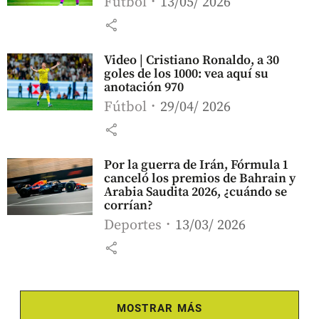
Fútbol
13/05/ 2026
share
Video | Cristiano Ronaldo, a 30
goles de los 1000: vea aquí su
anotación 970
Fútbol
29/04/ 2026
share
Por la guerra de Irán, Fórmula 1
canceló los premios de Bahrain y
Arabia Saudita 2026, ¿cuándo se
corrían?
Deportes
13/03/ 2026
share
MOSTRAR MÁS