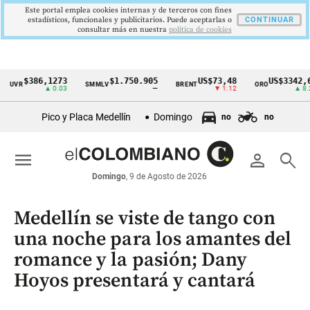
Este portal emplea cookies internas y de terceros con fines
estadísticos, funcionales y publicitarios. Puede aceptarlas o
CONTINUAR
consultar más en nuestra
politica de cookies
$386,1273
$1.750.905
US$73,48
US$3342,60
SMMLV
BRENT
ORO
Cintillo
▲ 0.03
—
▼ 1.12
▲ 8.20
de
Pico y Placa Medellín
Domingo
no
no
indicadores
económicos
menu
person
search
Colombia
Domingo
, 9 de Agosto de 2026
Medellín se viste de tango con
una noche para los amantes del
romance y la pasión; Dany
Hoyos presentará y cantará