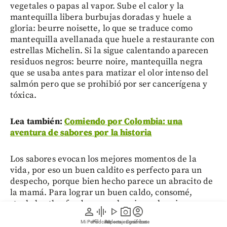
vegetales o papas al vapor. Sube el calor y la
mantequilla libera burbujas doradas y huele a
gloria: beurre noisette, lo que se traduce como
mantequilla avellanada que huele a restaurante con
estrellas Michelin. Si la sigue calentando aparecen
residuos negros: beurre noire, mantequilla negra
que se usaba antes para matizar el olor intenso del
salmón pero que se prohibió por ser cancerígena y
tóxica.
Lea también:
Comiendo por Colombia: una
aventura de sabores por la historia
Los sabores evocan los mejores momentos de la
vida, por eso un buen caldito es perfecto para un
despecho, porque bien hecho parece un abracito de
la mamá. Para lograr un buen caldo, consomé,
stock, broth o fondo que es lo mismo, la primera
person
graphic_eq
play_arrow
photo_camera
account_circle
condición es la caramelización de los vegetales que
Mi Perfil
Pódcast
Reportajes gráficos
Videos
Suscríbete
deberían ser zanahoria y cebolla, puerro y/o apio;