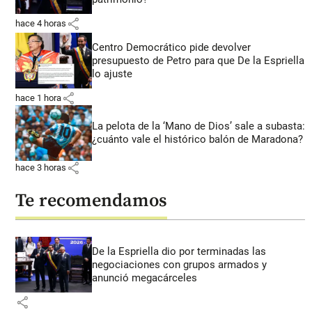
share
hace 4 horas
Centro Democrático pide devolver
presupuesto de Petro para que De la Espriella
lo ajuste
share
hace 1 hora
La pelota de la ‘Mano de Dios’ sale a subasta:
¿cuánto vale el histórico balón de Maradona?
share
hace 3 horas
Te recomendamos
De la Espriella dio por terminadas las
negociaciones con grupos armados y
anunció megacárceles
share