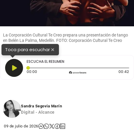
La Corporación Cultural Te Creo prepara una presentación de tango
en Belén La Palma, Medellín. FOTO: Corporación Cultural Te Creo
×
Toca para escuchar
ESCUCHA EL RESUMEN
Tiempo transcurrido: 0 segundos
Du
00:00
00:42
Sandra Segovia Marín
Digital - Alcance
09 de julio de 2026