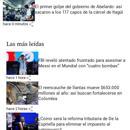
El primer golpe del gobierno de Abelardo: así
sacaron a los 117 capos de la cárcel de Itagüí
share
hace 0 minutos
Las más leídas
FBI reveló atentado frustrado para asesinar a
Messi en el Mundial con “cuatro bombas”
share
hace 1 hora
El reencauche de llantas mueve $653.000
millones al año: así buscan fortalecerse en
Colombia
share
hace 2 horas
¿Cómo será la reforma tributaria de De la
Espriella para eliminar el impuesto al
patrimonio?