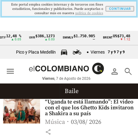
Este portal emplea cookies internas y de terceros con fines
estadísticos, funcionales y publicitarios. Puede aceptarlas o
CONTINUAR
consultar más en nuestra
politica de cookies
12,48 %
$386,1273
$1.750.905
US$73,48
TF
UVR
SMMLV
BRENT
O
Cintillo
▲ 0.05
▲ 0.03
—
▼ 1.12
de
Pico y Placa Medellín
Viernes
7 y 9
7 y 9
indicadores
económicos
menu
person
search
Colombia
Viernes
, 7 de Agosto de 2026
Baile
“Uganda te está llamando”: El video
con el que los Ghetto Kids invitaron
a Shakira a su país
Música
03/08/ 2026
share