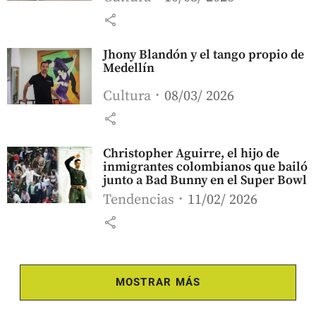
share
Jhony Blandón y el tango propio de
Medellín
Cultura
08/03/ 2026
share
Christopher Aguirre, el hijo de
inmigrantes colombianos que bailó
junto a Bad Bunny en el Super Bowl
Tendencias
11/02/ 2026
share
MOSTRAR MÁS