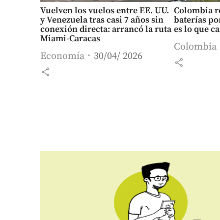
Vuelven los vuelos entre EE. UU.
Colombia re
y Venezuela tras casi 7 años sin
baterías por
conexión directa: arrancó la ruta
es lo que c
Miami-Caracas
Colombia
Economía
30/04/ 2026
share
share