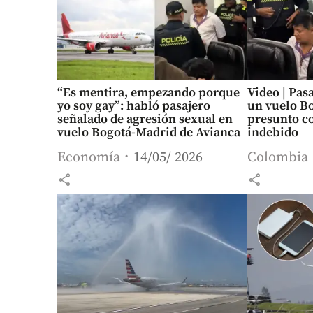
“Es mentira, empezando porque
Video | Pas
yo soy gay”: habló pasajero
un vuelo B
señalado de agresión sexual en
presunto c
vuelo Bogotá-Madrid de Avianca
indebido
Economía
14/05/ 2026
Colombia
share
share