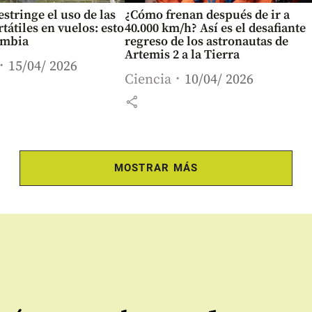
stringe el uso de las
¿Cómo frenan después de ir a
tátiles en vuelos: esto
40.000 km/h? Así es el desafiante
ambia
regreso de los astronautas de
Artemis 2 a la Tierra
15/04/ 2026
Ciencia
10/04/ 2026
share
MOSTRAR MÁS