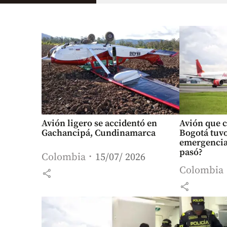
Avión ligero se accidentó en
Avión que c
Gachancipá, Cundinamarca
Bogotá tuvo
emergencia
pasó?
Colombia
15/07/ 2026
Colombia
share
share