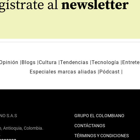
ístrate al
newsletter
Opinión
Blogs
Cultura
Tendencias
Tecnología
Entret
Especiales marcas aliadas
Pódcast
NO S.A.S
GRUPO EL COLOMBIANO
CONTÁCTANOS
o, Antioquia, Colombia.
2
TÉRMINOS Y CONDICIONES