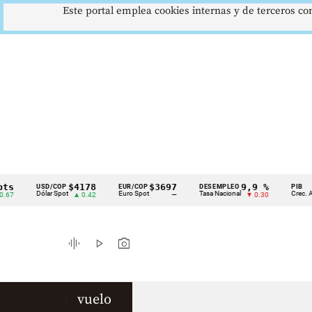
Este portal emplea cookies internas y de terceros con
$4178
$3697
9,9 %
USD/COP
EUR/COP
DESEMPLEO
PIB
Cintillo
Dólar Spot
Euro Spot
Tasa Nacional
Crec. Anual
▲ 0.42
—
▼ 0.30
de
indicadores
graphic_eq
play_arrow
photo_camera
económicos
Colombia
vuelo