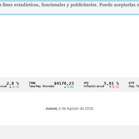
 fines estadísticos, funcionales y publicitarios. Puede aceptarlas
2,8 %
$4178,23
5,81 %
TRM
IPC
DTF
Tasa Rep. Moneda
Inflación anual
Dep. Término 
▲ 0.10
▲ 0.42
▼ 0.12
Jueves
, 6 de Agosto de 2026