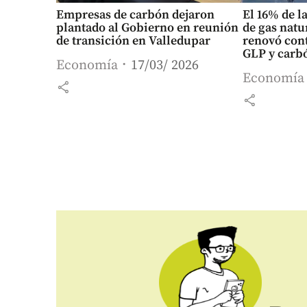
Empresas de carbón dejaron
El 16% de l
plantado al Gobierno en reunión
de gas natu
de transición en Valledupar
renovó cont
GLP y carb
Economía
17/03/ 2026
Economía
share
share