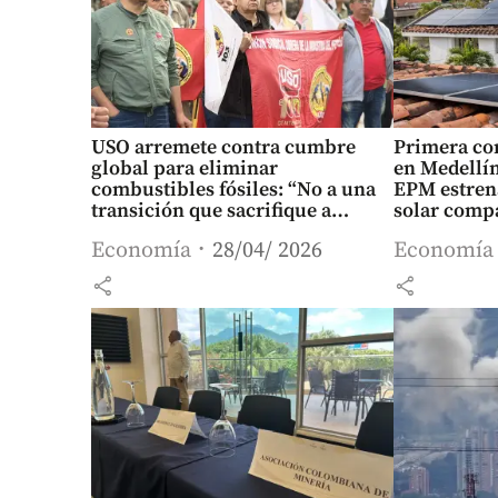
USO arremete contra cumbre
Primera co
global para eliminar
en Medellín
combustibles fósiles: “No a una
EPM estren
transición que sacrifique a
solar comp
Ecopetrol”
Economía
28/04/ 2026
Economía
share
share