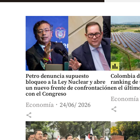
Petro denuncia supuesto
Colombia d
bloqueo a la Ley Nuclear y abre
ranking de 
un nuevo frente de confrontación
en el últim
con el Congreso
Economía
Economía
24/06/ 2026
share
share