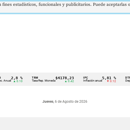
 fines estadísticos, funcionales y publicitarios. Puede aceptarlas
2,8 %
$4178,23
5,81 %
TRM
IPC
DTF
ual
Tasa Rep. Moneda
Inflación anual
Dep. Térm
▲ 0.10
▲ 0.42
▼ 0.12
Jueves
, 6 de Agosto de 2026