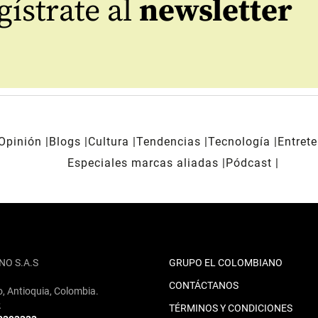
ístrate al
newsletter
Opinión
Blogs
Cultura
Tendencias
Tecnología
Entret
Especiales marcas aliadas
Pódcast
NO S.A.S
GRUPO EL COLOMBIANO
CONTÁCTANOS
o, Antioquia, Colombia.
2
TÉRMINOS Y CONDICIONES