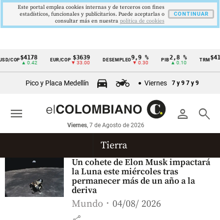
Este portal emplea cookies internas y de terceros con fines
estadísticos, funcionales y publicitarios. Puede aceptarlas o
CONTINUAR
consultar más en nuestra
politica de cookies
$4178
$3639
9,9 %
2,8 %
$417
SD/COP
EUR/COP
DESEMPLEO
PIB
TRM
Cintillo
▲ 0.42
▼ 33.00
▼ 0.30
▲ 0.10
de
Pico y Placa Medellín
Viernes
7 y 9
7 y 9
indicadores
económicos
menu
person
search
Colombia
Viernes
, 7 de Agosto de 2026
Tierra
Un cohete de Elon Musk impactará
la Luna este miércoles tras
permanecer más de un año a la
deriva
Mundo
04/08/ 2026
share