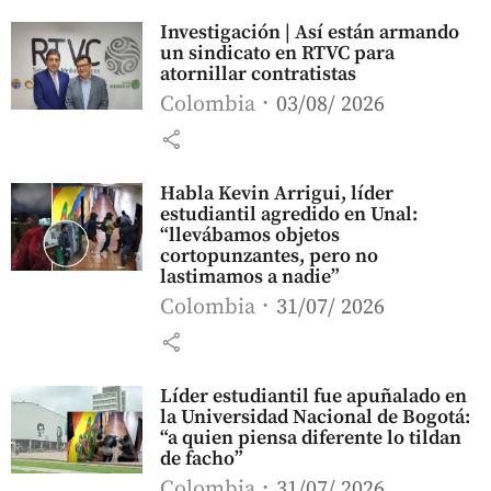
Investigación | Así están armando
un sindicato en RTVC para
atornillar contratistas
Colombia
03/08/ 2026
share
Habla Kevin Arrigui, líder
estudiantil agredido en Unal:
“llevábamos objetos
cortopunzantes, pero no
lastimamos a nadie”
Colombia
31/07/ 2026
share
Líder estudiantil fue apuñalado en
la Universidad Nacional de Bogotá:
“a quien piensa diferente lo tildan
de facho”
Colombia
31/07/ 2026