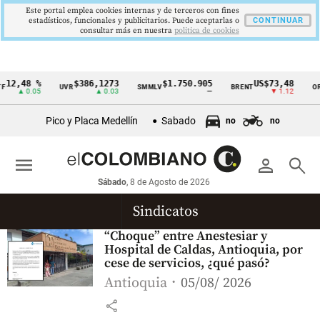
Este portal emplea cookies internas y de terceros con fines
estadísticos, funcionales y publicitarios. Puede aceptarlas o
CONTINUAR
consultar más en nuestra
politica de cookies
12,48 %
$386,1273
$1.750.905
US$73,48
UVR
SMMLV
BRENT
OR
Cintillo
▲ 0.05
▲ 0.03
—
▼ 1.12
de
Pico y Placa Medellín
Sabado
no
no
indicadores
económicos
menu
person
search
Colombia
Sábado
, 8 de Agosto de 2026
Sindicatos
“Choque” entre Anestesiar y
Hospital de Caldas, Antioquia, por
cese de servicios, ¿qué pasó?
Antioquia
05/08/ 2026
share