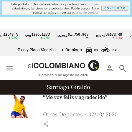
Este portal emplea cookies internas y de terceros con fines
estadísticos, funcionales y publicitarios. Puede aceptarlas o
CONTINUAR
consultar más en nuestra
politica de cookies
12,48 %
$386,1273
$1.750.905
US$73,48
F
UVR
SMMLV
BRENT
OR
Cintillo
▲ 0.05
▲ 0.03
—
▼ 1.12
de
Pico y Placa Medellín
Domingo
no
no
indicadores
económicos
menu
person
search
Colombia
Domingo
, 9 de Agosto de 2026
Santiago Giraldo
“Me voy feliz y agradecido”
Otros Deportes
07/10/ 2020
share