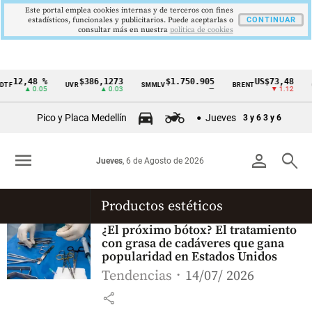
Este portal emplea cookies internas y de terceros con fines
estadísticos, funcionales y publicitarios. Puede aceptarlas o
CONTINUAR
consultar más en nuestra
politica de cookies
12,48 %
$386,1273
$1.750.905
US$73,48
TF
UVR
SMMLV
BRENT
O
Cintillo
▲ 0.05
▲ 0.03
—
▼ 1.12
de
Pico y Placa Medellín
Jueves
3 y 6
3 y 6
indicadores
económicos
menu
person
search
Jueves
, 6 de Agosto de 2026
Colombia
Productos estéticos
¿El próximo bótox? El tratamiento
con grasa de cadáveres que gana
popularidad en Estados Unidos
Tendencias
14/07/ 2026
share