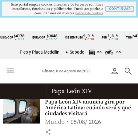
Este portal emplea cookies internas y de terceros con fines
estadísticos, funcionales y publicitarios. Puede aceptarlas o
CONTINUAR
consultar más en nuestra
politica de cookies
$4178
$3648
9,9 %
2,8 %
$41
SD/COP
EUR/COP
DESEMPLEO
PIB
TRM
Cintillo
▲ 0.42
▲ 10.00
▼ 0.30
▲ 0.10
de
Pico y Placa Medellín
Sabado
no
no
indicadores
económicos
menu
person
search
Sábado
, 8 de Agosto de 2026
Colombia
Papa León XIV
Papa León XIV anuncia gira por
América Latina: cuándo será y qué
ciudades visitará
Mundo
05/08/ 2026
share