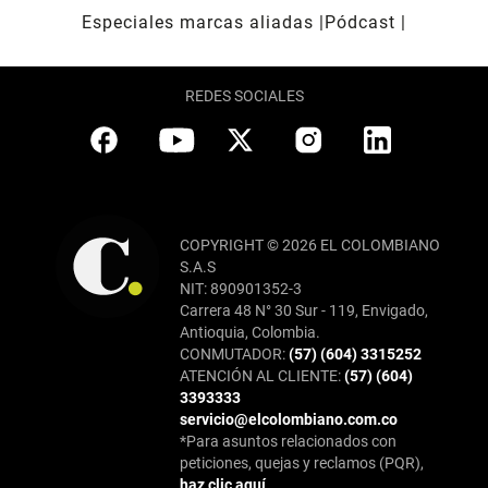
Especiales marcas aliadas
Pódcast
REDES SOCIALES
COPYRIGHT © 2026 EL COLOMBIANO
S.A.S
NIT: 890901352-3
Carrera 48 N° 30 Sur - 119, Envigado,
Antioquia, Colombia.
CONMUTADOR:
(57) (604) 3315252
ATENCIÓN AL CLIENTE:
(57) (604)
3393333
servicio@elcolombiano.com.co
*Para asuntos relacionados con
peticiones, quejas y reclamos (PQR),
haz clic aquí