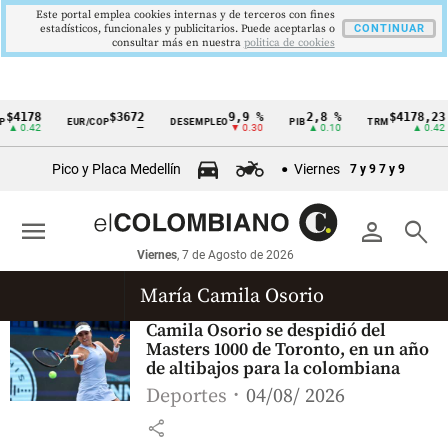
Este portal emplea cookies internas y de terceros con fines
estadísticos, funcionales y publicitarios. Puede aceptarlas o
CONTINUAR
consultar más en nuestra
politica de cookies
$4178
$3672
9,9 %
2,8 %
$4178,23
EUR/COP
DESEMPLEO
PIB
TRM
Cintillo
▲ 0.42
—
▼ 0.30
▲ 0.10
▲ 0.42
de
Pico y Placa Medellín
Viernes
7 y 9
7 y 9
indicadores
económicos
menu
person
search
Colombia
Viernes
, 7 de Agosto de 2026
María Camila Osorio
Camila Osorio se despidió del
Masters 1000 de Toronto, en un año
de altibajos para la colombiana
Deportes
04/08/ 2026
share