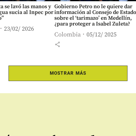
ta se lavó las manos y
Gobierno Petro no le quiere dar
agua sucia al Inpec por
información al Consejo de Estad
o”
sobre el ‘tarimazo’ en Medellín,
¿para proteger a Isabel Zuleta?
23/02/ 2026
Colombia
05/12/ 2025
share
MOSTRAR MÁS