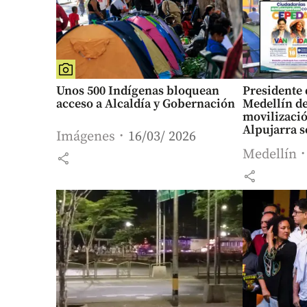
Unos 500 Indígenas bloquean
Presidente 
acceso a Alcaldía y Gobernación
Medellín d
movilizació
Alpujarra s
Imágenes
16/03/ 2026
logística d
Medellín
share
share