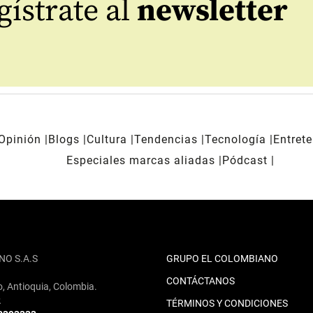
ístrate al
newsletter
Opinión
Blogs
Cultura
Tendencias
Tecnología
Entret
Especiales marcas aliadas
Pódcast
NO S.A.S
GRUPO EL COLOMBIANO
CONTÁCTANOS
o, Antioquia, Colombia.
2
TÉRMINOS Y CONDICIONES