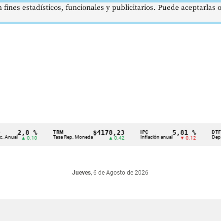
 fines estadísticos, funcionales y publicitarios. Puede aceptarlas
2,8 %
$4178,23
5,81 %
TRM
IPC
DTF
al
Tasa Rep. Moneda
Inflación anual
Dep. Térmi
▲ 0.10
▲ 0.42
▼ 0.12
Jueves
, 6 de Agosto de 2026