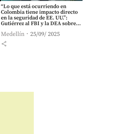
“Lo que está ocurriendo en
o
Colombia tiene impacto directo
en la seguridad de EE. UU.”:
Gutiérrez al FBI y la DEA sobre
“tarimazo” de Petro
Medellín
25/09/ 2025
share