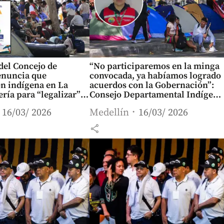
del Concejo de
“No participaremos en la minga
enuncia que
convocada, ya habíamos logrado
n indígena en La
acuerdos con la Gobernación”:
ería para “legalizar”
Consejo Departamental Indígena
e evento Cepeda
de Antioquia
16/03/ 2026
Medellín
16/03/ 2026
share