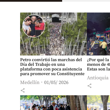
Petro convirtió las marchas del
¿Por qué l
Día del Trabajo en una
menos de 4
plataforma con poca asistencia
Estas son l
para promover su Constituyente
Antioquia
Medellín
01/05/ 2026
share
share