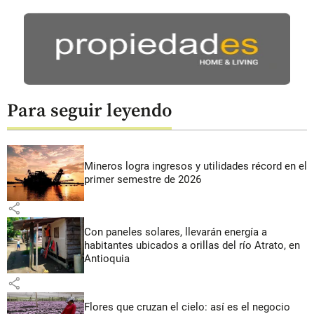
Para seguir leyendo
Mineros logra ingresos y utilidades récord en el
primer semestre de 2026
share
Con paneles solares, llevarán energía a
habitantes ubicados a orillas del río Atrato, en
Antioquia
share
Flores que cruzan el cielo: así es el negocio