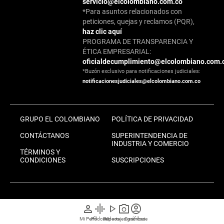
servicio@elcolombiano.com.co
*Para asuntos relacionados con
peticiones, quejas y reclamos (PQR),
haz clic aquí
PROGRAMA DE TRANSPARENCIA Y
ÉTICA EMPRESARIAL:
oficialdecumplimiento@elcolombiano.com.
*Buzón exclusivo para notificaciones judiciales:
notificacionesjudiciales@elcolombiano.com.co
GRUPO EL COLOMBIANO
POLÍTICA DE PRIVACIDAD
CONTÁCTANOS
SUPERINTENDENCIA DE
INDUSTRIA Y COMERCIO
TÉRMINOS Y
CONDICIONES
SUSCRIPCIONES
person
graphic_eq
play_arrow
photo_camera
account_circle
MIEMBRO DE:
Mi Perfil
Pódcast
Reportajes gráficos
Videos
Suscríbete