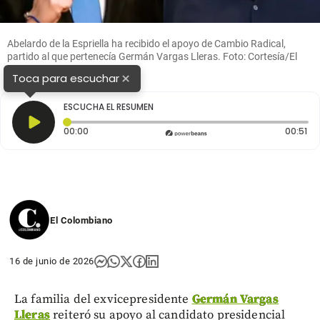
Abelardo de la Espriella ha recibido el apoyo de Cambio Radical,
partido al que pertenecía Germán Vargas Lleras. Foto: Cortesía/El
Colombiano
×
Toca para escuchar
ESCUCHA EL RESUMEN
Tiempo transcurrido: 0 segundos
Du
00:00
00:51
El Colombiano
16 de junio de 2026
La familia del exvicepresidente
Germán Vargas
Lleras
reiteró su apoyo al candidato presidencial