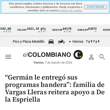
Este portal emplea cookies internas y de terceros con fines
estadísticos, funcionales y publicitarios. Puede aceptarlas o
CONTINUAR
consultar más en nuestra
politica de cookies
,60
1621,34 pts
$4178
$3672
COLCAP
USD/COP
EUR/COP
DESEMPLEO
Cintillo
.20
▲ 0.67
▲ 0.42
—
de
Pico y Placa Medellín
Viernes
7 y 9
7 y 9
indicadores
económicos
menu
person
search
Colombia
Viernes
, 7 de Agosto de 2026
“Germán le entregó sus
programas bandera”: familia de
Vargas Lleras reitera apoyo a De
la Espriella