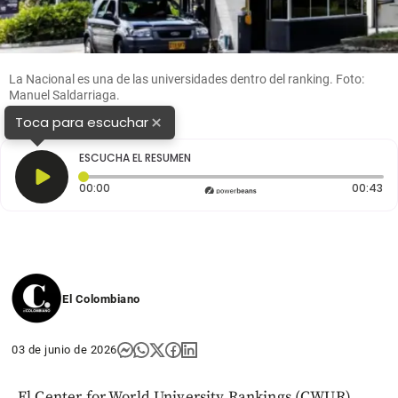
La Nacional es una de las universidades dentro del ranking. Foto:
Manuel Saldarriaga.
×
Toca para escuchar
ESCUCHA EL RESUMEN
Tiempo transcurrido: 0 segundos
Du
00:00
00:43
El Colombiano
03 de junio de 2026
El Center for World University Rankings (CWUR)