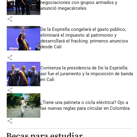
negociaciones con grupos armados y
anunció megacárceles
share
De la Espriella congelará el gasto público,
eliminará el impuesto al patrimonio y
desarrollará el fracking: primeros anuncios
desde Cali
share
Comienza la presidencia de De la Espriella:
así fue el juramento y la imposición de banda
en Cali
share
¿Tiene una patineta o cicla eléctrica? Ojo a
las nuevas reglas para circular en Colombia
share
Becas para estudiar