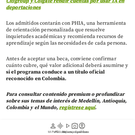
Citigroup y Colgate rendir cuentas por usar IA en
deportaciones
Los admitidos contarán con PHIA, una herramienta
de orientación personalizada que resuelve
inquietudes académicas y recomienda recursos de
aprendizaje según las necesidades de cada persona.
Antes de aceptar una beca, conviene confirmar
cuánto cubre, qué valor adicional deberá asumirse y
si el programa conduce a un título oficial
reconocido en Colombia.
Para consultar contenido premium o profundizar
sobre sus temas de interés de Medellín, Antioquia,
Colombia y el Mundo,
regístrese aquí
.
Para quienes planeen trabajar con el Estado, ejercer
person
graphic_eq
play_arrow
photo_camera
account_circle
una profesión regulada o continuar estudios de
Mi Perfil
Pódcast
Reportajes gráficos
Videos
Suscríbete