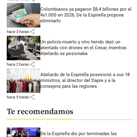
Colombianos ya pagaron $8,4 billones por el
4x1.000 en 2026; De la Espriella propone
eliminarlo
share
hace 3 horas
Un policía muerto y otro herido dejó un
atentado con drones en el Cesar, mientras
Abelardo se posionaba
share
hace 2 horas
Abelardo de la Espriella posesionó a sus 18
ministros, al director del Dapre y a la
consejera para las regiones
share
hace 5 horas
Te recomendamos
De la Espriella dio por terminadas las