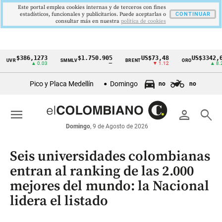
Este portal emplea cookies internas y de terceros con fines
estadísticos, funcionales y publicitarios. Puede aceptarlas o
CONTINUAR
consultar más en nuestra
politica de cookies
$386,1273
$1.750.905
US$73,48
US$3342,60
SMMLV
BRENT
ORO
Cintillo
▲ 0.03
—
▼ 1.12
▲ 8.20
de
Pico y Placa Medellín
Domingo
no
no
indicadores
económicos
menu
person
search
Colombia
Domingo
, 9 de Agosto de 2026
Seis universidades colombianas
entran al ranking de las 2.000
mejores del mundo: la Nacional
lidera el listado