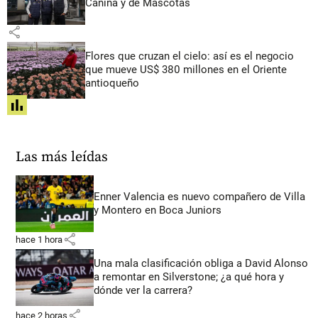
Canina y de Mascotas
share
Flores que cruzan el cielo: así es el negocio
que mueve US$ 380 millones en el Oriente
antioqueño
share
Las más leídas
Enner Valencia es nuevo compañero de Villa
y Montero en Boca Juniors
share
hace 1 hora
Una mala clasificación obliga a David Alonso
a remontar en Silverstone; ¿a qué hora y
dónde ver la carrera?
share
hace 2 horas