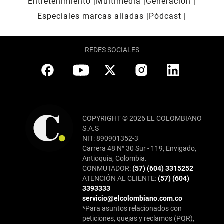
Entretenimiento
Multimedia
Generación
Especiales marcas aliadas
Pódcast
REDES SOCIALES
COPYRIGHT © 2026 EL COLOMBIANO
S.A.S
NIT: 890901352-3
Carrera 48 N° 30 Sur - 119, Envigado,
Antioquia, Colombia.
CONMUTADOR:
(57) (604) 3315252
ATENCIÓN AL CLIENTE:
(57) (604)
3393333
servicio@elcolombiano.com.co
*Para asuntos relacionados con
peticiones, quejas y reclamos (PQR),