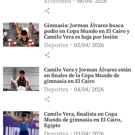
Economía
08/04/ 2026
share
Gimnasia: Jorman Álvarez busca
podio en Copa Mundo en El Cairo y
Camilo Vera es baja por lesión
Deportes
05/04/ 2026
share
Camilo Vera y Jorman Álvarez están
en finales de la Copa Mundo de
gimnasia en El Cairo
Deportes
04/04/ 2026
share
Camilo Vera, finalista en Copa
Mundo de gimnasia en El Cairo,
Egipto
Deportes
03/04/ 2026