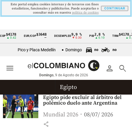
Este portal emplea cookies internas y de terceros con fines
estadísticos, funcionales y publicitarios. Puede aceptarlas o
CONTINUAR
consultar más en nuestra
politica de cookies
$4178
$3648
9,9 %
2,8 %
$4178,2
OP
EUR/COP
DESEMPLEO
PIB
TRM
Cintillo
▲ 0.42
—
▼ 0.30
▲ 0.10
▲ 0.4
de
Pico y Placa Medellín
Domingo
no
no
indicadores
económicos
menu
person
search
Colombia
Domingo
, 9 de Agosto de 2026
Egipto
Egipto pide excluir al árbitro del
polémico duelo ante Argentina
Mundial 2026
08/07/ 2026
share