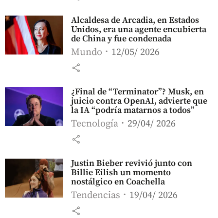
Alcaldesa de Arcadia, en Estados
Unidos, era una agente encubierta
de China y fue condenada
Mundo
12/05/ 2026
share
¿Final de “Terminator”? Musk, en
juicio contra OpenAI, advierte que
la IA “podría matarnos a todos”
Tecnología
29/04/ 2026
share
Justin Bieber revivió junto con
Billie Eilish un momento
nostálgico en Coachella
Tendencias
19/04/ 2026
share