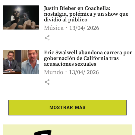
Justin Bieber en Coachella:
nostalgia, polémica y un show que
dividió al público
Música
13/04/ 2026
share
Eric Swalwell abandona carrera por
gobernación de California tras
acusaciones sexuales
Mundo
13/04/ 2026
share
MOSTRAR MÁS