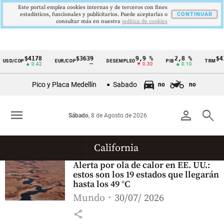
Este portal emplea cookies internas y de terceros con fines
estadísticos, funcionales y publicitarios. Puede aceptarlas o
CONTINUAR
consultar más en nuestra
politica de cookies
$4178
$3639
9,9 %
2,8 %
$41
USD/COP
EUR/COP
DESEMPLEO
PIB
TRM
Cintillo
▲ 0.42
—
▼ 0.30
▲ 0.10
de
Pico y Placa Medellín
Sabado
no
no
indicadores
económicos
menu
person
search
Sábado
, 8 de Agosto de 2026
Colombia
California
Alerta por ola de calor en EE. UU.:
estos son los 19 estados que llegarán
hasta los 49 °C
Mundo
30/07/ 2026
share