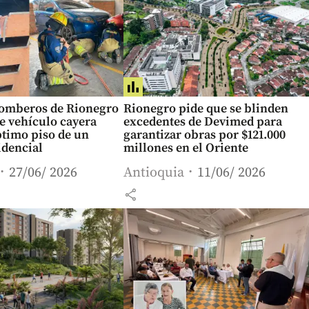
Bomberos de Rionegro
Rionegro pide que se blinden
e vehículo cayera
excedentes de Devimed para
ptimo piso de un
garantizar obras por $121.000
idencial
millones en el Oriente
27/06/ 2026
Antioquia
11/06/ 2026
share