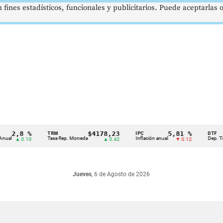
 fines estadísticos, funcionales y publicitarios. Puede aceptarlas
2,8 %
$4178,23
5,81 %
TRM
IPC
DTF
Tasa Rep. Moneda
Inflación anual
Dep. Término
▲ 0.10
▲ 0.42
▼ 0.12
Jueves
, 6 de Agosto de 2026