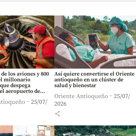
 de los aviones y 800
Así quiere convertirse el Oriente
l millonario
antioqueño en un clúster de
 que despega
salud y bienestar
el aeropuerto de
Oriente Antioqueño
25/07/
ntioqueño
25/07/
2026
share