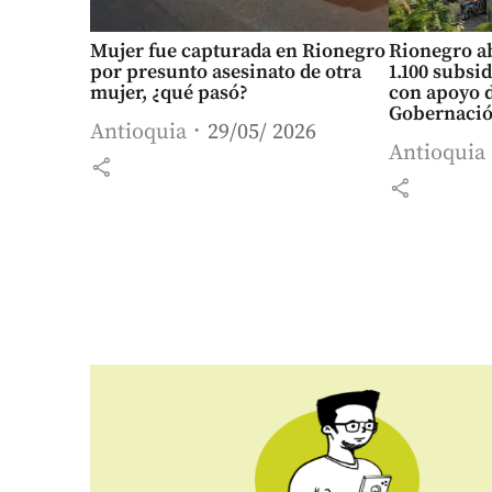
Mujer fue capturada en Rionegro
Rionegro ab
por presunto asesinato de otra
1.100 subsi
mujer, ¿qué pasó?
con apoyo d
Gobernació
Antioquia
29/05/ 2026
Antioquia
share
share