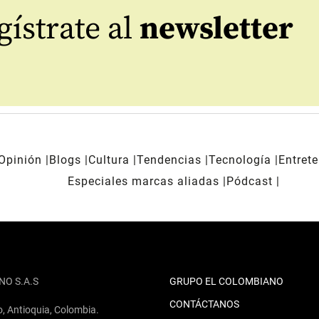
ístrate al
newsletter
Opinión
Blogs
Cultura
Tendencias
Tecnología
Entret
Especiales marcas aliadas
Pódcast
NO S.A.S
GRUPO EL COLOMBIANO
CONTÁCTANOS
o, Antioquia, Colombia.