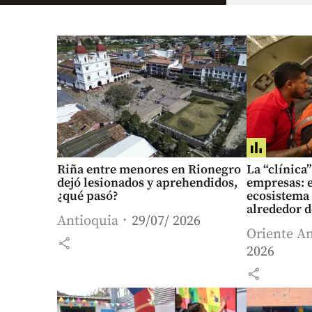
Riña entre menores en Rionegro
La “clínica”
dejó lesionados y aprehendidos,
empresas: e
¿qué pasó?
ecosistema
alrededor d
Antioquia
29/07/ 2026
Rionegro
Oriente A
share
2026
share