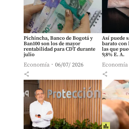
Pichincha, Banco de Bogotá y
Así puede s
Ban100 son los de mayor
barato con 
rentabilidad para CDT durante
las que pue
julio
9,8% E. A.
Economía
06/07/ 2026
Economía
share
share