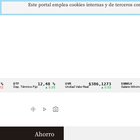
Este portal emplea cookies internas y de terceros con
12,48 %
$386,1273
$1
DTF
UVR
SMMLV
Cintillo
Dep. Término Fijo
Unidad Valor Real
Salario Mínimo
▲ 0.05
▲ 0.03
de
indicadores
graphic_eq
play_arrow
photo_camera
económicos
Colombia
Ahorro