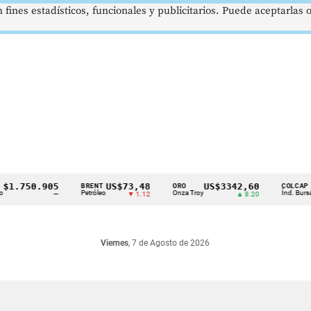
 fines estadísticos, funcionales y publicitarios. Puede aceptarlas
.750.905
US$73,48
US$3342,60
16
BRENT
ORO
COLCAP
Petróleo
Onza Troy
Índ. Bursátil
—
▼ 1.12
▲ 8.20
Viernes
, 7 de Agosto de 2026