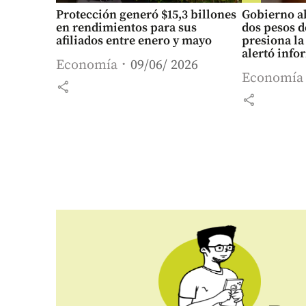
Protección generó $15,3 billones
Gobierno a
en rendimientos para sus
dos pesos d
afiliados entre enero y mayo
presiona la
alertó inf
Economía
09/06/ 2026
Economía
share
share