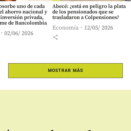
bsorbe uno de cada
Abecé: ¿está en peligro la plata
el ahorro nacional y
de los pensionados que se
 inversión privada,
trasladaron a Colpensiones?
orme de Bancolombia
Economía
12/05/ 2026
02/06/ 2026
share
MOSTRAR MÁS