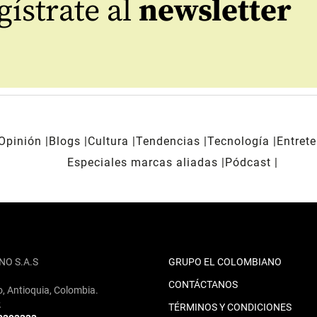
ístrate al
newsletter
Opinión
Blogs
Cultura
Tendencias
Tecnología
Entret
Especiales marcas aliadas
Pódcast
NO S.A.S
GRUPO EL COLOMBIANO
CONTÁCTANOS
o, Antioquia, Colombia.
2
TÉRMINOS Y CONDICIONES