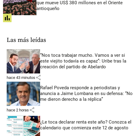
que mueve US$ 380 millones en el Oriente
antioqueño
share
Las más leídas
“Nos toca trabajar mucho. Vamos a ver si
este viejito todavía es capaz”: Uribe tras la
creación del partido de Abelardo
share
hace 43 minutos
Rafael Poveda responde a periodistas y
anuncia a Jaime Lombana en su defensa: “No
me dieron derecho a la réplica”
share
hace 2 horas
¿Le toca declarar renta este año? Conozca el
calendario que comienza este 12 de agosto