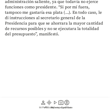
administración saliente, ya que todavía no ejerce
funciones como presidente. “Si por mí fuera,
tampoco me gastaría esa plata (...). En todo caso, le
di instrucciones al secretario general de la
Presidencia para que se ahorrara la mayor cantidad
de recursos posibles y no se ejecutara la totalidad
del presupuesto”, manifestó.
person
graphic_eq
play_arrow
photo_camera
account_circle
Mi Perfil
Pódcast
Reportajes gráficos
Videos
Suscríbete