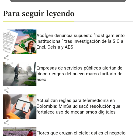
Para seguir leyendo
Acolgen denuncia supuesto “hostigamiento
institucional” tras investigación de la SIC a
Enel, Celsia y AES
share
Empresas de servicios públicos alertan de
cinco riesgos del nuevo marco tarifario de
aseo
share
Actualizan reglas para telemedicina en
Colombia: MinSalud sacó resolución que
fortalece uso de mecanismos digitales
share
Flores que cruzan el cielo: así es el negocio