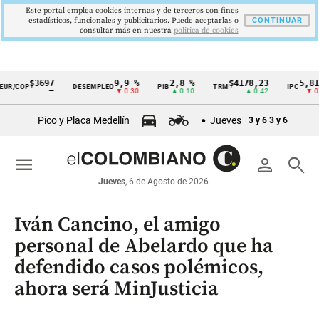
Este portal emplea cookies internas y de terceros con fines
estadísticos, funcionales y publicitarios. Puede aceptarlas o
CONTINUAR
consultar más en nuestra
politica de cookies
$3697
9,9 %
2,8 %
$4178,23
5,81 %
OP
DESEMPLEO
PIB
TRM
IPC
Cintillo
—
▼ 0.30
▲ 0.10
▲ 0.42
▼ 0.12
de
Pico y Placa Medellín
Jueves
3 y 6
3 y 6
indicadores
económicos
menu
person
search
Colombia
Jueves
, 6 de Agosto de 2026
Iván Cancino, el amigo
personal de Abelardo que ha
defendido casos polémicos,
ahora será MinJusticia