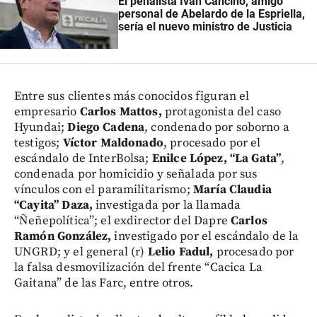
El penalista Iván Cancino, amigo
personal de Abelardo de la Espriella,
sería el nuevo ministro de Justicia
Entre sus clientes más conocidos figuran el
empresario
Carlos Mattos,
protagonista del caso
Hyundai;
Diego Cadena
, condenado por soborno a
testigos;
Víctor Maldonado
, procesado por el
escándalo de InterBolsa;
Enilce López, “La Gata”
,
condenada por homicidio y señalada por sus
vínculos con el paramilitarismo;
María Claudia
“Cayita” Daza,
investigada por la llamada
“Ñeñepolítica”; el exdirector del Dapre
Carlos
Ramón González,
investigado por el escándalo de la
UNGRD; y el general (r)
Lelio Fadul,
procesado por
la falsa desmovilización del frente “Cacica La
Gaitana” de las Farc, entre otros.