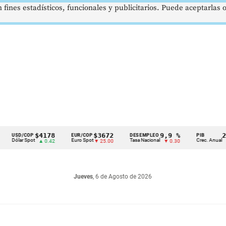
 fines estadísticos, funcionales y publicitarios. Puede aceptarlas
$4178
$3672
9,9 %
2,8 %
D/COP
EUR/COP
DESEMPLEO
PIB
ar Spot
Euro Spot
Tasa Nacional
Crec. Anual
▲ 0.42
▼ 25.00
▼ 0.30
▲ 0.10
Jueves
, 6 de Agosto de 2026