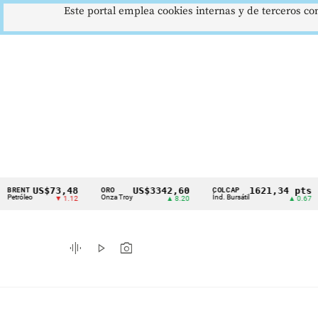
Este portal emplea cookies internas y de terceros con
US$73,48
US$3342,60
1621,34 pts
T
ORO
COLCAP
US
Cintillo
eo
Onza Troy
Índ. Bursátil
Dól
▼ 1.12
▲ 8.20
▲ 0.67
de
indicadores
graphic_eq
play_arrow
photo_camera
económicos
Colombia