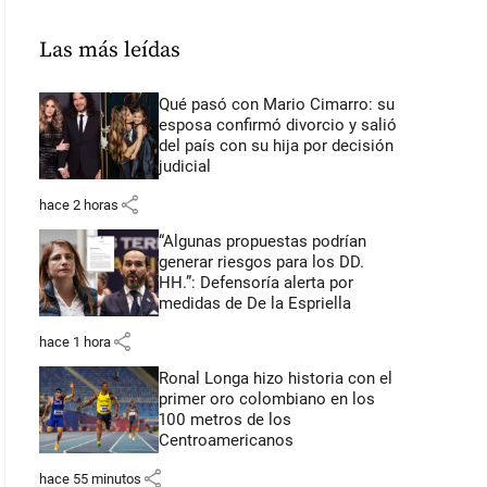
Las más leídas
Qué pasó con Mario Cimarro: su
esposa confirmó divorcio y salió
del país con su hija por decisión
judicial
share
hace 2 horas
“Algunas propuestas podrían
generar riesgos para los DD.
HH.”: Defensoría alerta por
medidas de De la Espriella
share
hace 1 hora
Ronal Longa hizo historia con el
primer oro colombiano en los
100 metros de los
Centroamericanos
share
hace 55 minutos