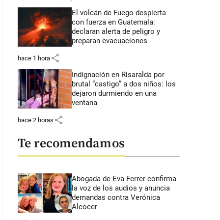
El volcán de Fuego despierta
con fuerza en Guatemala:
declaran alerta de peligro y
preparan evacuaciones
share
hace 1 hora
Indignación en Risaralda por
brutal “castigo” a dos niños: los
dejaron durmiendo en una
ventana
share
hace 2 horas
Te recomendamos
Abogada de Eva Ferrer confirma
la voz de los audios y anuncia
demandas contra Verónica
Alcocer