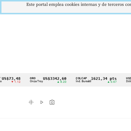
Este portal emplea cookies internas y de terceros con
3,48
US$3342,60
1621,34 pts
$
ORO
COLCAP
USD/COP
Cintillo
Onza Troy
Índ. Bursátil
Dólar Spot
▼ 1.12
▲ 8.20
▲ 0.67
▲
de
indicadores
graphic_eq
play_arrow
photo_camera
económicos
Colombia