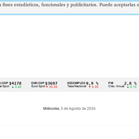
 fines estadísticos, funcionales y publicitarios. Puede aceptarlas
4178
$3697
9,9 %
2,8 %
EUR/COP
DESEMPLEO
PIB
TR
Euro Spot
Tasa Nacional
Crec. Anual
Tas
 0.42
▼ 30.00
▼ 0.30
▲ 0.10
Miércoles
, 5 de Agosto de 2026