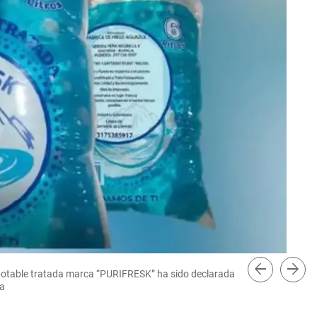
arrow_back
arrow_forward
ua potable tratada marca “PURIFRESK” ha sido declarada
Así
ma