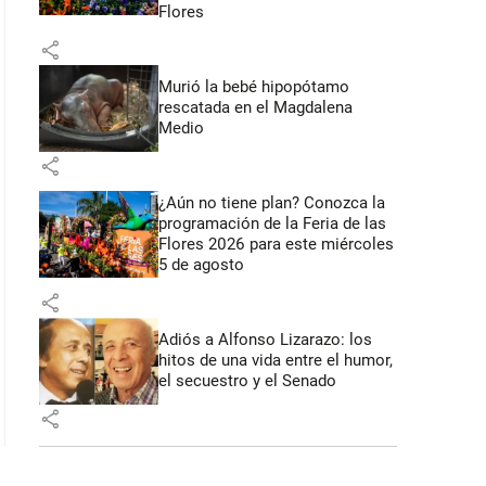
Flores
share
 39 segundos
Murió la bebé hipopótamo
rescatada en el Magdalena
Medio
share
¿Aún no tiene plan? Conozca la
programación de la Feria de las
Flores 2026 para este miércoles
5 de agosto
share
Adiós a Alfonso Lizarazo: los
hitos de una vida entre el humor,
el secuestro y el Senado
share