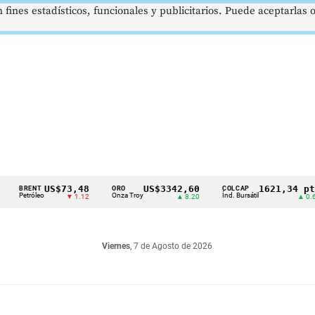
 fines estadísticos, funcionales y publicitarios. Puede aceptarlas
US$73,48
US$3342,60
1621,34 pts
ENT
ORO
COLCAP
óleo
Onza Troy
Índ. Bursátil
D
▼ 1.12
▲ 8.20
▲ 0.67
Viernes
, 7 de Agosto de 2026