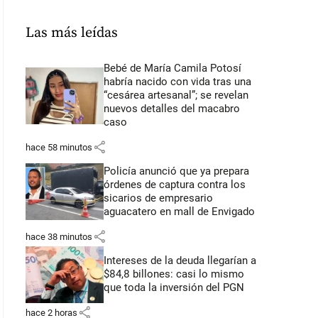
Las más leídas
Bebé de María Camila Potosí
habría nacido con vida tras una
“cesárea artesanal”; se revelan
nuevos detalles del macabro
caso
share
hace 58 minutos
Policía anunció que ya prepara
órdenes de captura contra los
sicarios de empresario
aguacatero en mall de Envigado
share
hace 38 minutos
Intereses de la deuda llegarían a
$84,8 billones: casi lo mismo
que toda la inversión del PGN
share
hace 2 horas