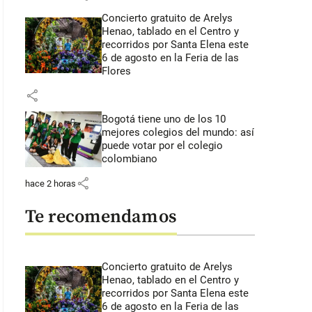
Concierto gratuito de Arelys
Henao, tablado en el Centro y
recorridos por Santa Elena este
6 de agosto en la Feria de las
Flores
share
Bogotá tiene uno de los 10
mejores colegios del mundo: así
puede votar por el colegio
colombiano
share
hace 2 horas
Te recomendamos
Concierto gratuito de Arelys
 sería la marca de agua fraudulenta llamada Purifresk. FOTO: Invima
Henao, tablado en el Centro y
recorridos por Santa Elena este
6 de agosto en la Feria de las