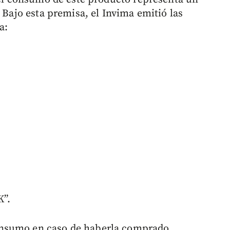
 Bajo esta premisa, el Invima emitió las
a:
K”.
nsumo en caso de haberla comprado.