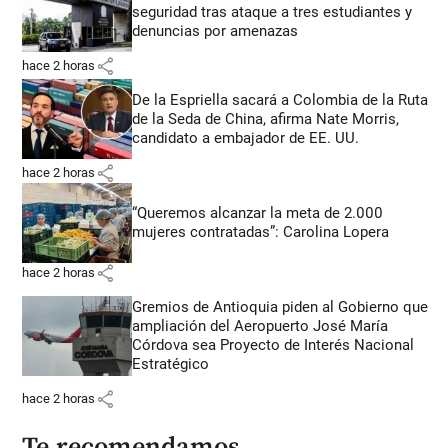
seguridad tras ataque a tres estudiantes y
denuncias por amenazas
share
hace 2 horas
De la Espriella sacará a Colombia de la Ruta
de la Seda de China, afirma Nate Morris,
candidato a embajador de EE. UU.
share
hace 2 horas
“Queremos alcanzar la meta de 2.000
mujeres contratadas”: Carolina Lopera
share
hace 2 horas
Gremios de Antioquia piden al Gobierno que
ampliación del Aeropuerto José María
Córdova sea Proyecto de Interés Nacional
Estratégico
share
hace 2 horas
Te recomendamos