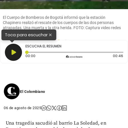
El Cuerpo de Bomberos de Bogotá informó que la estación
Chapinero realizó el rescate de los cuerpos de las dos personas
atrapadas. Una muerta y la otra herida. FOTO: Captura video redes
sociales
×
Toca para escuchar
1
2
ESCUCHA EL RESUMEN
Tiempo transcurrido: 0 segundos
Du
00:00
00:46
El Colombiano
06 de agosto de 2025
Una tragedia sacudió al barrio La Soledad, en