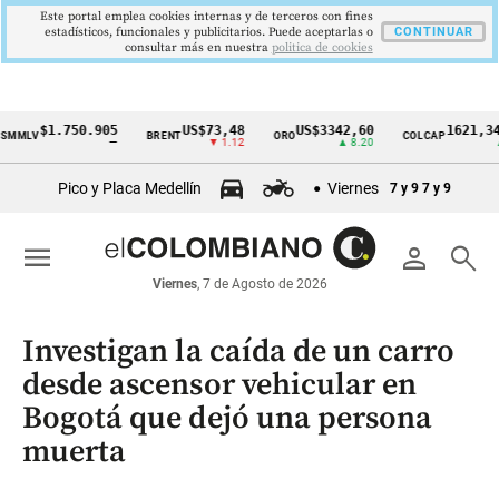
Este portal emplea cookies internas y de terceros con fines
estadísticos, funcionales y publicitarios. Puede aceptarlas o
CONTINUAR
consultar más en nuestra
politica de cookies
$1.750.905
US$73,48
US$3342,60
1621,34 pts
BRENT
ORO
COLCAP
Cintillo
—
▼ 1.12
▲ 8.20
▲ 0.67
de
Pico y Placa Medellín
Viernes
7 y 9
7 y 9
indicadores
económicos
menu
person
search
Colombia
Viernes
, 7 de Agosto de 2026
Investigan la caída de un carro
desde ascensor vehicular en
Bogotá que dejó una persona
muerta