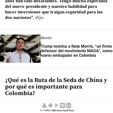
años han sido desafiantes. Tengo mucha esperanza
del nuevo presidente y nuestra habilidad para
hacer inversiones que traigan seguridad para las
dos naciones”
, dijo.
Mundo
Trump nomina a Nate Morris, “un firme
defensor del movimiento MAGA”, como
nuevo embajador en Colombia
¿Qué es la Ruta de la Seda de China y
por qué es importante para
Colombia?
La
Iniciativa de la Franja y la Ruta
es el principal
person
graphic_eq
play_arrow
photo_camera
account_circle
proyecto geopolítico de China para ampliar su
Mi Perfil
Pódcast
Reportajes gráficos
Videos
Suscríbete