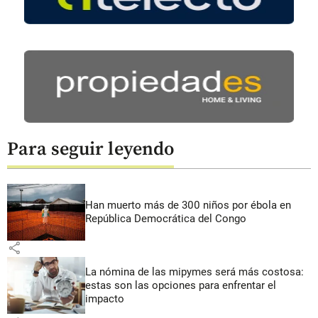
Para seguir leyendo
Han muerto más de 300 niños por ébola en
República Democrática del Congo
share
La nómina de las mipymes será más costosa:
estas son las opciones para enfrentar el
impacto