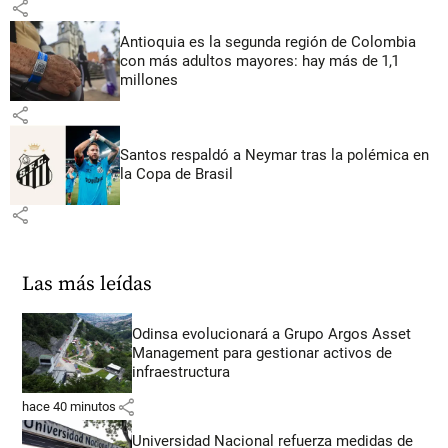
share
Antioquia es la segunda región de Colombia
con más adultos mayores: hay más de 1,1
millones
share
Santos respaldó a Neymar tras la polémica en
la Copa de Brasil
share
Las más leídas
Odinsa evolucionará a Grupo Argos Asset
Management para gestionar activos de
infraestructura
share
hace 40 minutos
Universidad Nacional refuerza medidas de