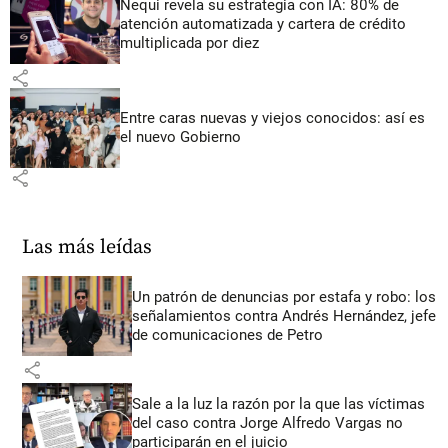
Nequi revela su estrategia con IA: 80% de
atención automatizada y cartera de crédito
multiplicada por diez
share
Entre caras nuevas y viejos conocidos: así es
el nuevo Gobierno
share
Las más leídas
Un patrón de denuncias por estafa y robo: los
señalamientos contra Andrés Hernández, jefe
de comunicaciones de Petro
share
Sale a la luz la razón por la que las víctimas
del caso contra Jorge Alfredo Vargas no
participarán en el juicio