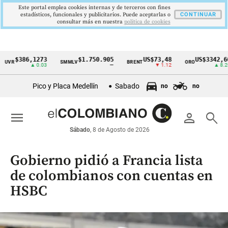
Este portal emplea cookies internas y de terceros con fines
estadísticos, funcionales y publicitarios. Puede aceptarlas o
CONTINUAR
consultar más en nuestra
politica de cookies
$386,1273
$1.750.905
US$73,48
US$3342,60
SMMLV
BRENT
ORO
Cintillo
▲ 0.03
—
▼ 1.12
▲ 8.20
de
Pico y Placa Medellín
Sabado
no
no
indicadores
económicos
menu
person
search
Colombia
Sábado
, 8 de Agosto de 2026
Gobierno pidió a Francia lista
de colombianos con cuentas en
HSBC