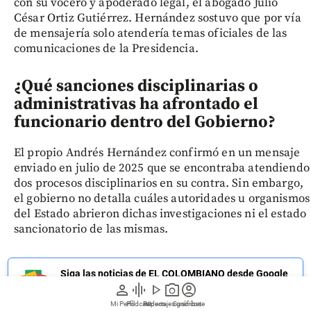
con su vocero y apoderado legal, el abogado Julio
César Ortiz Gutiérrez. Hernández sostuvo que por vía
de mensajería solo atendería temas oficiales de las
comunicaciones de la Presidencia.
¿Qué sanciones disciplinarias o
administrativas ha afrontado el
funcionario dentro del Gobierno?
El propio Andrés Hernández confirmó en un mensaje
enviado en julio de 2025 que se encontraba atendiendo
dos procesos disciplinarios en su contra. Sin embargo,
el gobierno no detalla cuáles autoridades u organismos
del Estado abrieron dichas investigaciones ni el estado
sancionatorio de las mismas.
Siga las noticias de EL COLOMBIANO desde Google
person
graphic_eq
play_arrow
photo_camera
account_circle
News
Mi Perfil
Pódcast
Reportajes gráficos
Videos
Suscríbete