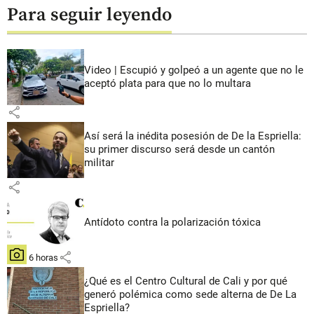
Para seguir leyendo
Video | Escupió y golpeó a un agente que no le
aceptó plata para que no lo multara
share
Así será la inédita posesión de De la Espriella:
su primer discurso será desde un cantón
militar
share
Antídoto contra la polarización tóxica
share
hace 6 horas
¿Qué es el Centro Cultural de Cali y por qué
generó polémica como sede alterna de De La
Espriella?