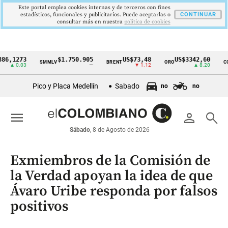
Este portal emplea cookies internas y de terceros con fines
estadísticos, funcionales y publicitarios. Puede aceptarlas o
CONTINUAR
consultar más en nuestra
politica de cookies
273
$1.750.905
US$73,48
US$3342,60
SMMLV
BRENT
ORO
COLCAP
Cintillo
0.03
—
▼ 1.12
▲ 8.20
de
Pico y Placa Medellín
Sabado
no
no
indicadores
económicos
menu
person
search
Colombia
Sábado
, 8 de Agosto de 2026
Exmiembros de la Comisión de
la Verdad apoyan la idea de que
Ávaro Uribe responda por falsos
positivos