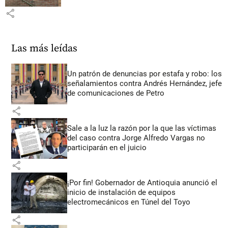
share
Las más leídas
Un patrón de denuncias por estafa y robo: los
señalamientos contra Andrés Hernández, jefe
de comunicaciones de Petro
share
Sale a la luz la razón por la que las víctimas
del caso contra Jorge Alfredo Vargas no
participarán en el juicio
share
¡Por fin! Gobernador de Antioquia anunció el
inicio de instalación de equipos
electromecánicos en Túnel del Toyo
share