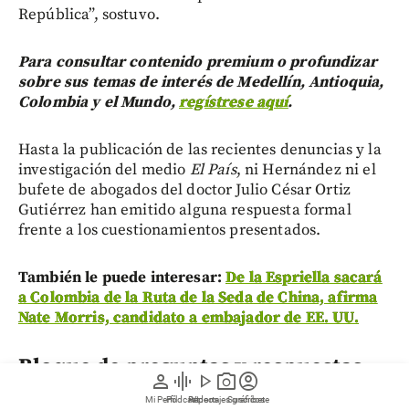
República”, sostuvo.
Para consultar contenido premium o profundizar
sobre sus temas de interés de Medellín, Antioquia,
Colombia y el Mundo,
regístrese aquí
.
Hasta la publicación de las recientes denuncias y la
investigación del medio
El País
, ni Hernández ni el
bufete de abogados del doctor Julio César Ortiz
Gutiérrez han emitido alguna respuesta formal
frente a los cuestionamientos presentados.
También le puede interesar:
De la Espriella sacará
a Colombia de la Ruta de la Seda de China, afirma
Nate Morris, candidato a embajador de EE. UU.
Bloque de preguntas y respuestas
person
graphic_eq
play_arrow
photo_camera
account_circle
Mi Perfil
Pódcast
Reportajes gráficos
Videos
Suscríbete