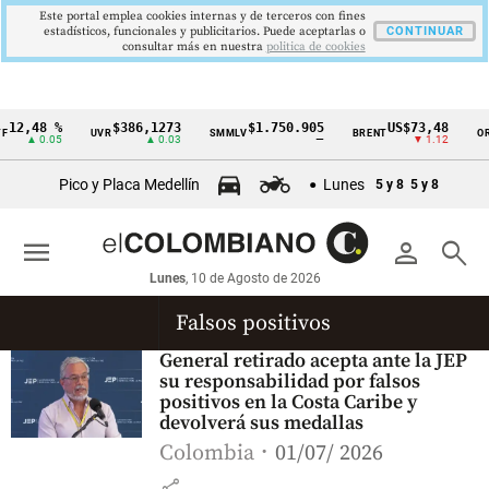
Este portal emplea cookies internas y de terceros con fines
estadísticos, funcionales y publicitarios. Puede aceptarlas o
CONTINUAR
consultar más en nuestra
politica de cookies
12,48 %
$386,1273
$1.750.905
US$73,48
UVR
SMMLV
BRENT
OR
Cintillo
▲ 0.05
▲ 0.03
—
▼ 1.12
de
Pico y Placa Medellín
Lunes
5 y 8
5 y 8
indicadores
económicos
menu
person
search
Colombia
Lunes
, 10 de Agosto de 2026
Falsos positivos
General retirado acepta ante la JEP
su responsabilidad por falsos
positivos en la Costa Caribe y
devolverá sus medallas
Colombia
01/07/ 2026
share