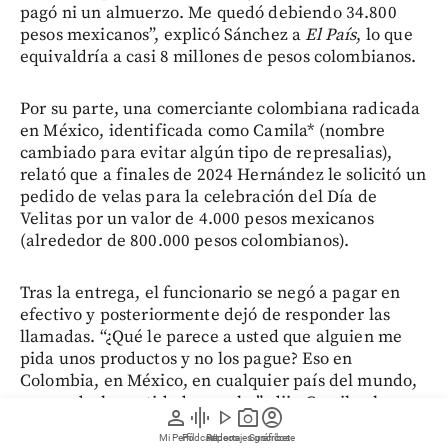
pagó ni un almuerzo. Me quedó debiendo 34.800
pesos mexicanos”, explicó Sánchez a
El País
, lo que
equivaldría a casi 8 millones de pesos colombianos.
Por su parte, una comerciante colombiana radicada
en México, identificada como Camila* (nombre
cambiado para evitar algún tipo de represalias),
relató que a finales de 2024 Hernández le solicitó un
pedido de velas para la celebración del Día de
Velitas por un valor de 4.000 pesos mexicanos
(alrededor de 800.000 pesos colombianos).
Tras la entrega, el funcionario se negó a pagar en
efectivo y posteriormente dejó de responder las
llamadas. “¿Qué le parece a usted que alguien me
pida unos productos y no los pague? Eso en
Colombia, en México, en cualquier país del mundo,
es una deshonestidad, un robo”, dijo Camila al
person
graphic_eq
play_arrow
photo_camera
account_circle
medio mencionado.
Mi Perfil
Pódcast
Reportajes gráficos
Videos
Suscríbete