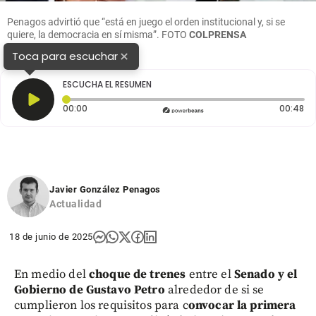
Penagos advirtió que “está en juego el orden institucional y, si se
quiere, la democracia en sí misma”.
FOTO
COLPRENSA
×
Toca para escuchar
ESCUCHA EL RESUMEN
Tiempo transcurrido: 0 segundos
Du
00:00
00:48
Javier González Penagos
Actualidad
18 de junio de 2025
En medio del
choque de trenes
entre el
Senado y el
Gobierno de Gustavo Petro
alrededor de si se
cumplieron los requisitos para c
onvocar la primera