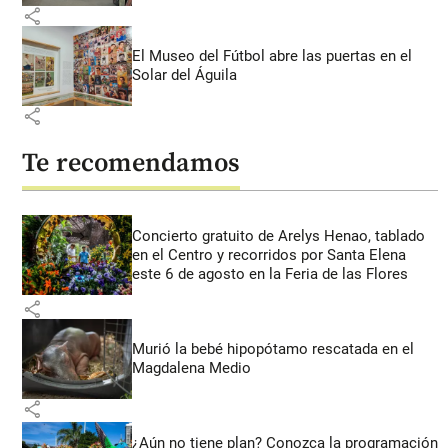
share
El Museo del Fútbol abre las puertas en el
Solar del Águila
share
Te recomendamos
Concierto gratuito de Arelys Henao, tablado
en el Centro y recorridos por Santa Elena
este 6 de agosto en la Feria de las Flores
share
Murió la bebé hipopótamo rescatada en el
Magdalena Medio
share
¿Aún no tiene plan? Conozca la programación