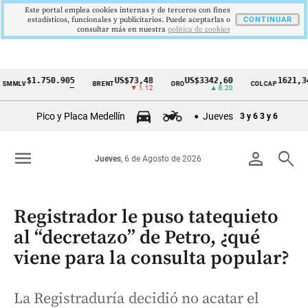
Este portal emplea cookies internas y de terceros con fines
estadísticos, funcionales y publicitarios. Puede aceptarlas o
CONTINUAR
consultar más en nuestra
politica de cookies
$1.750.905
US$73,48
US$3342,60
1621,34 pts
V
BRENT
ORO
COLCAP
Cintillo
—
▼ 1.12
▲ 8.20
▲ 0.67
de
Pico y Placa Medellín
Jueves
3 y 6
3 y 6
indicadores
económicos
menu
person
search
Jueves
, 6 de Agosto de 2026
Colombia
Registrador le puso tatequieto
al “decretazo” de Petro, ¿qué
viene para la consulta popular?
La Registraduría decidió no acatar el