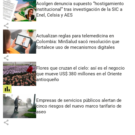
Acolgen denuncia supuesto “hostigamiento
institucional” tras investigación de la SIC a
Enel, Celsia y AES
share
Actualizan reglas para telemedicina en
Colombia: MinSalud sacó resolución que
fortalece uso de mecanismos digitales
share
Flores que cruzan el cielo: así es el negocio
que mueve US$ 380 millones en el Oriente
antioqueño
share
Empresas de servicios públicos alertan de
cinco riesgos del nuevo marco tarifario de
aseo
share