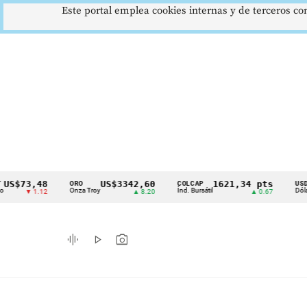
Este portal emplea cookies internas y de terceros con
3,48
US$3342,60
1621,34 pts
$
ORO
COLCAP
USD/COP
Cintillo
Onza Troy
Índ. Bursátil
Dólar Spot
▼ 1.12
▲ 8.20
▲ 0.67
de
indicadores
graphic_eq
play_arrow
photo_camera
económicos
Colombia