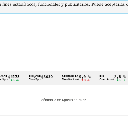
 fines estadísticos, funcionales y publicitarios. Puede aceptarlas
4178
$3639
9,9 %
2,8 %
EUR/COP
DESEMPLEO
PIB
TR
Euro Spot
Tasa Nacional
Crec. Anual
Tas
▲ 0.42
—
▼ 0.30
▲ 0.10
Sábado
, 8 de Agosto de 2026