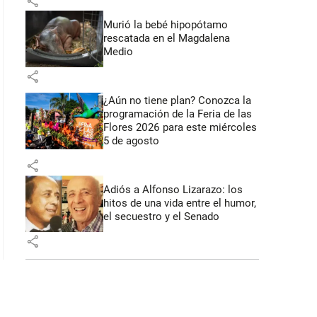
share
 48 segundos
Murió la bebé hipopótamo
rescatada en el Magdalena
Medio
share
¿Aún no tiene plan? Conozca la
programación de la Feria de las
Flores 2026 para este miércoles
5 de agosto
share
Adiós a Alfonso Lizarazo: los
hitos de una vida entre el humor,
el secuestro y el Senado
share