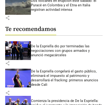
Dos volcanes en erupción este sábado: el
Puracé en Colombia y el Etna en Italia
registran actividad intensa
share
Te recomendamos
De la Espriella dio por terminadas las
negociaciones con grupos armados y
anunció megacárceles
share
De la Espriella congelará el gasto público,
eliminará el impuesto al patrimonio y
desarrollará el fracking: primeros anuncios
desde Cali
share
Comienza la presidencia de De la Espriella: