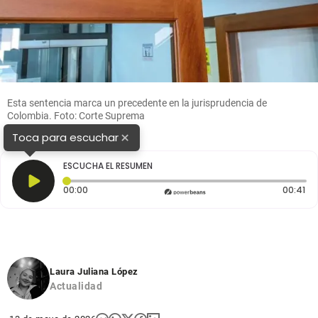
Esta sentencia marca un precedente en la jurisprudencia de
Colombia. Foto: Corte Suprema
×
Toca para escuchar
ESCUCHA EL RESUMEN
Tiempo transcurrido: 0 segundos
Du
00:00
00:41
Laura Juliana López
Actualidad