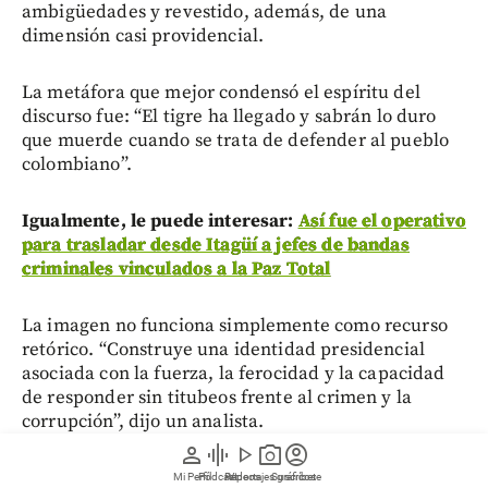
ambigüedades y revestido, además, de una
dimensión casi providencial.
La metáfora que mejor condensó el espíritu del
discurso fue: “El tigre ha llegado y sabrán lo duro
que muerde cuando se trata de defender al pueblo
colombiano”.
Igualmente, le puede interesar:
Así fue el operativo
para trasladar desde Itagüí a jefes de bandas
criminales vinculados a la Paz Total
La imagen no funciona simplemente como recurso
retórico. “Construye una identidad presidencial
asociada con la fuerza, la ferocidad y la capacidad
de responder sin titubeos frente al crimen y la
corrupción”, dijo un analista.
person
graphic_eq
play_arrow
photo_camera
account_circle
A esa imagen de fuerza se suma una operación de
Mi Perfil
Pódcast
Reportajes gráficos
Videos
Suscríbete