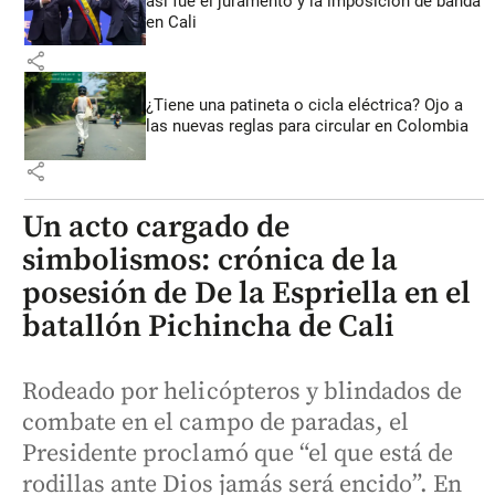
así fue el juramento y la imposición de banda
en Cali
share
¿Tiene una patineta o cicla eléctrica? Ojo a
las nuevas reglas para circular en Colombia
share
Un acto cargado de
simbolismos: crónica de la
posesión de De la Espriella en el
batallón Pichincha de Cali
Rodeado por helicópteros y blindados de
combate en el campo de paradas, el
Presidente proclamó que “el que está de
rodillas ante Dios jamás será encido”. En