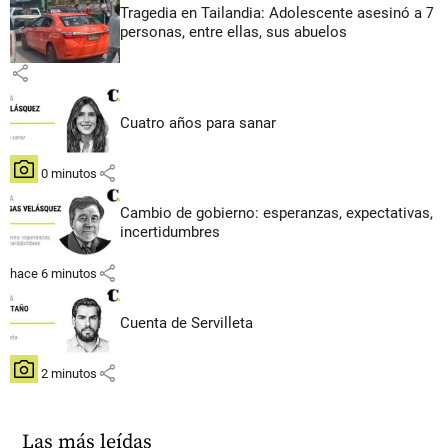
Tragedia en Tailandia: Adolescente asesinó a 7
personas, entre ellas, sus abuelos
share
Cuatro años para sanar
share
hace 0 minutos
Cambio de gobierno: esperanzas, expectativas,
incertidumbres
share
hace 6 minutos
Cuenta de Servilleta
share
hace 2 minutos
Las más leídas