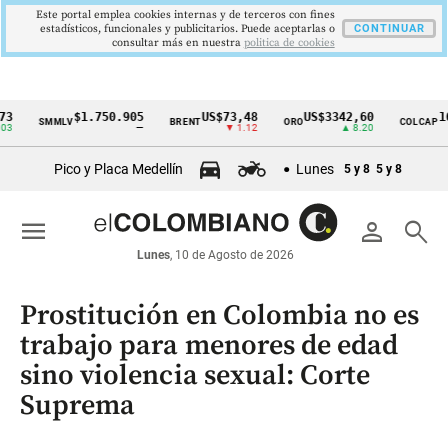
Este portal emplea cookies internas y de terceros con fines
estadísticos, funcionales y publicitarios. Puede aceptarlas o
CONTINUAR
consultar más en nuestra
politica de cookies
$1.750.905
US$73,48
US$3342,60
1621,3
SMMLV
BRENT
ORO
COLCAP
Cintillo
—
▼ 1.12
▲ 8.20
de
Pico y Placa Medellín
Lunes
5 y 8
5 y 8
indicadores
económicos
menu
person
search
Colombia
Lunes
, 10 de Agosto de 2026
Prostitución en Colombia no es
trabajo para menores de edad
sino violencia sexual: Corte
Suprema